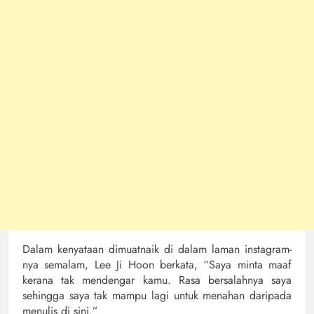
Dalam kenyataan dimuatnaik di dalam laman instagram-
nya semalam, Lee Ji Hoon berkata, “Saya minta maaf
kerana tak mendengar kamu. Rasa bersalahnya saya
sehingga saya tak mampu lagi untuk menahan daripada
menulis di sini.”