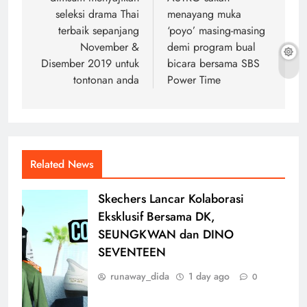
navigation
seleksi drama Thai
menayang muka
terbaik sepanjang
‘poyo’ masing-masing
November &
demi program bual
Disember 2019 untuk
bicara bersama SBS
tontonan anda
Power Time
Related News
Skechers Lancar Kolaborasi
Eksklusif Bersama DK,
SEUNGKWAN dan DINO
SEVENTEEN
runaway_dida
1 day ago
0