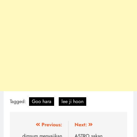
Tagged:
Goo hara
lee ji hoon
Post
Previous:
Next:
dimsum menyajikan
ASTRO sakan