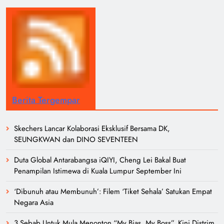
Berita Tergempar
Skechers Lancar Kolaborasi Eksklusif Bersama DK,
SEUNGKWAN dan DINO SEVENTEEN
Duta Global Antarabangsa iQIYI, Cheng Lei Bakal Buat
Penampilan Istimewa di Kuala Lumpur September Ini
‘Dibunuh atau Membunuh’: Filem ‘Tiket Sehala’ Satukan Empat
Negara Asia
3 Sebab Untuk Mula Menonton “My Bias, My Boss”, Kini Distrim