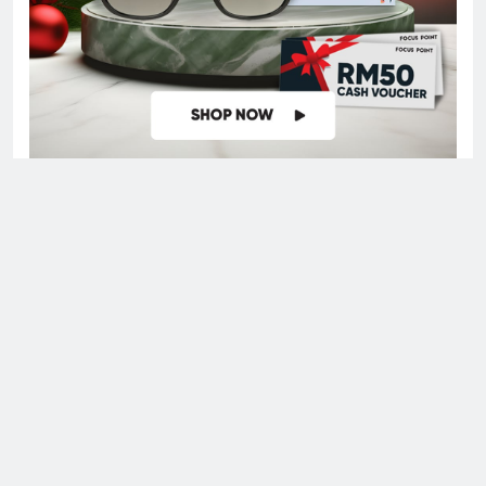
Digital Newspaper - Multipurpose News WordPress Theme
2026. Powered By
.
BlazeThemes