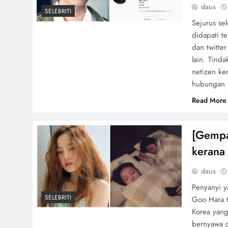
daus
SELEBRITI
Sejurus se
didapati t
dan twitte
lain. Tind
netizen ke
hubungan 
Read More
[Gempa
kerana
daus
Penyanyi y
SELEBRITI
Goo Hara t
Korea yang
bernyawa 