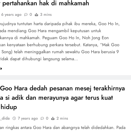
t pertahankan hak di mahkamah
6 years ago
0
3 mins
wujudnya tuntutan harta daripada pihak ibu mereka, Goo Ho In,
ada mendiang Goo Hara mengambil keputusan untuk
ikannya di mahkamah. Peguam Goo Ho In, Noh Jong Eon
an kenyataan berhubung perkara tersebut. Katanya, “Mak Goo
 Song) telah meninggalkan rumah sewaktu Goo Hara berusia 9
tidak dapat dihubungi langsung selama…
Goo Hara dedah pesanan mesej terakhirnya
a si adik dan merayunya agar terus kuat
 hidup
_dida
7 years ago
0
2 mins
an ringkas antara Goo Hara dan abangnya telah didedahkan. Pada