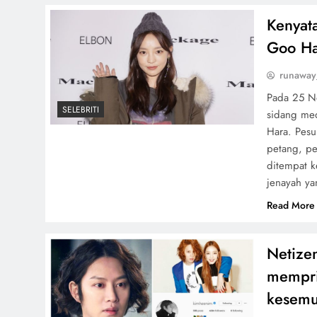
Kenyat
Goo Ha
runaway
Pada 25 No
SELEBRITI
sidang me
Hara. Pesu
petang, p
ditempat k
jenayah ya
Read More
Netizen
mempriv
kesem