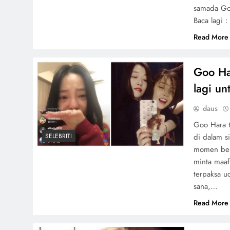
samada Go
Baca lagi
Read More
Goo Har
lagi un
daus
Goo Hara t
SELEBRITI
di dalam si
momen bers
minta maaf
terpaksa u
sana,…
Read More