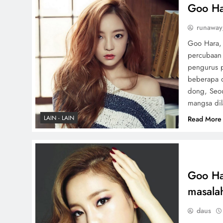
Goo Ha
runaway
Goo Hara, 
percubaan 
pengurus 
beberapa o
dong, Seou
mangsa dil
LAIN - LAIN
Read More
Goo Ha
masalah
daus