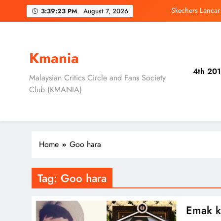
Skip
Skechers Lanca
3:39:24 PM
August 7, 2026
to
content
Duta Global Antara
‘D
Kmania
4th 201
Jung Hae In dan
Malaysian Critics Circle and Fans Society
Club (KMANIA)
Skechers Lanca
Duta Global Antara
‘D
Home
Goo hara
Tag:
Goo hara
Emak k