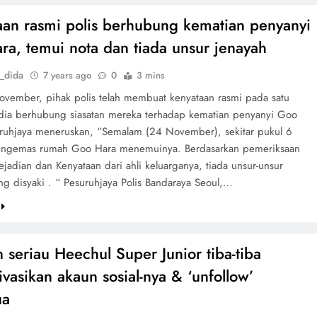
aan rasmi polis berhubung kematian penyanyi
ra, temui nota dan tiada unsur jenayah
_dida
7 years ago
0
3 mins
vember, pihak polis telah membuat kenyataan rasmi pada satu
dia berhubung siasatan mereka terhadap kematian penyanyi Goo
ruhjaya meneruskan, “Semalam (24 November), sekitar pukul 6
engemas rumah Goo Hara menemuinya. Berdasarkan pemeriksaan
ejadian dan Kenyataan dari ahli keluarganya, tiada unsur-unsur
ng disyaki . “ Pesuruhjaya Polis Bandaraya Seoul,…
 seriau Heechul Super Junior tiba-tiba
asikan akaun sosial-nya & ‘unfollow’
ua