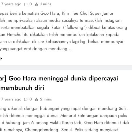
7 years ago
0
1 mins
lepas berita kematian Goo Hara, Kim Hee Chul Super Junior
elah memprivasikan akaun media sosialnya termasuklah instagram
r serta membatalkan segala ikutan (“following”) dibuat ke atas orang
akan Heechul itu dikatakan telah menimbulkan ketakutan kepada
rana ia dilakukan di luar kebiasaannya lagi-lagi beliau mempunyai
yang sangat erat dengan mendiang…
r] Goo Hara meninggal dunia dipercayai
 membunuh diri
7 years ago
0
2 mins
ang dikenali dengan hubungan yang rapat dengan mendiang Sulli,
elah ditemui meninggal dunia. Menurut keterangan daripada polis
 dihubungi jam 6 petang waktu Korea tadi, Goo Hara ditemui tidak
di rumahnya, Cheongdamdong, Seoul. Polis sedang menyiasat