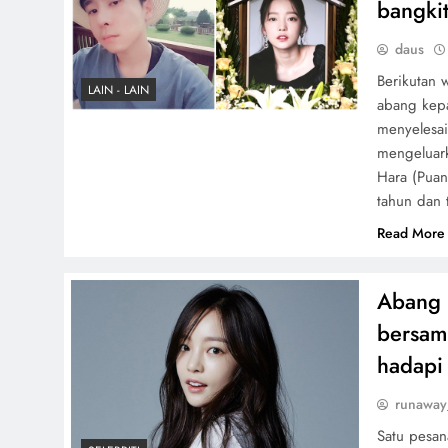
bangki
daus
Berikutan 
LAIN - LAIN
abang kep
menyelesa
mengeluark
Hara (Puan
tahun dan 
Read More
Abang 
bersam
hadapi
runaway
Satu pesan