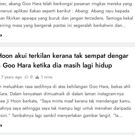
er, abang Goo Hara telah berkongsi pesanan ringkas mereka yang
enerusi aplikasi Kakao seperti berikut : Abang: Abang rayu kepada
an fikirkan apa-apa yang buruk dan jangan tercedera. Semoga kekal
seiring masa yang bergerak pantas ini segeralah berkahwin dan…
Hoon akui terkilan kerana tak sempat dengar
n Goo Hara ketika dia masih lagi hidup
7 years ago
0
1 mins
n meluahkan rasa sedihnya di atas kehilangan Goo Hara, bekas ahli
ara. Dalam kenyataan dimuatnaik di dalam laman instagram-nya
ee Ji Hoon berkata, “Saya minta maaf kerana tak mendengar kamu.
lahnya saya sehingga saya tak mampu lagi untuk menahan daripada
 sini.” Tambahnya lagi sambil menyertakan gambar langit, “Ia…