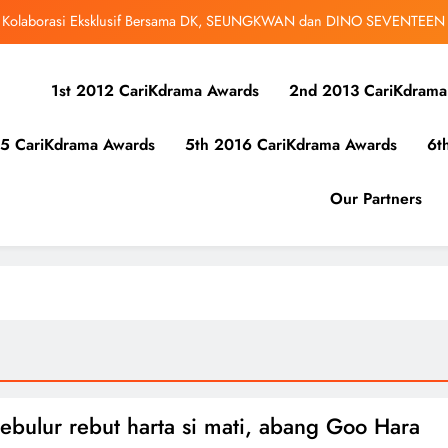
r Kolaborasi Eksklusif Bersama DK, SEUNGKWAN dan DINO SEVENTEEN
bangsa iQIYI, Cheng Lei Bakal Buat Penampilan Istimewa di Kuala Lumpur
September Ini
1st 2012 CariKdrama Awards
2nd 2013 CariKdrama
ibunuh atau Membunuh’: Filem ‘Tiket Sehala’ Satukan Empat Negara Asia
5 CariKdrama Awards
5th 2016 CariKdrama Awards
6t
 Ha Young Terjerat Dalam Cinta, Pembohongan dan Buruan Ketua Sindiket
Jenayah di “Our Sticky Love”
r Kolaborasi Eksklusif Bersama DK, SEUNGKWAN dan DINO SEVENTEEN
Our Partners
bangsa iQIYI, Cheng Lei Bakal Buat Penampilan Istimewa di Kuala Lumpur
September Ini
ibunuh atau Membunuh’: Filem ‘Tiket Sehala’ Satukan Empat Negara Asia
ebulur rebut harta si mati, abang Goo Hara