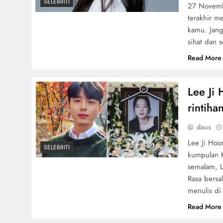
SELEBRITI
27 Novemb
terakhir m
kamu. Jang
sihat dan 
Read More
Lee Ji 
rintiha
daus
Lee Ji Hoo
SELEBRITI
kumpulan K
semalam, L
Rasa bersa
menulis di
Read More