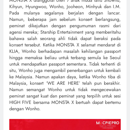
MONSTA X dianggotai oleh 7 anak muda iaitu Shownu,
Kihyun, Hyungwoo, Wonho, Jooheon, Minhyuk dan I.M.
Pada mulanya segalanya berjalan dengan lancar.
Namun, beberapa jam sebelum konsert berlangsung,
peminat dikejutkan dengan pengumuman rasmi dari
agensi mereka; Starship Entertainment yang memberitahu
bahawa salah seorang ahli tidak dapat beraksi pada
konsert tersebut. Ketika MONSTA X selamat mendarat di
KLIA, Wonho berhadapan masalah kehilangan passport
hingga memaksa beliau untuk terbang semula ke Seoul
untuk mendapatkan passport sementara. Tidak terhenti di
situ, Wonho juga mengambil penerbangan untuk kembali
ke Malaysia. Namun apakan daya, ketika Wonho tiba di
Malaysia, konsert ‘WE ARE HERE’ telah pun berakhir.
Namun semangat Wonho untuk tidak mengecewakan
peminat sangat kuat dan peminat yang terpilih untuk sesi
HIGH FIVE bersama MONSTA X bertuah dapat bertemu
dengan Wonho.