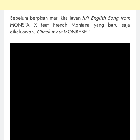
Sebelum berpisah mari kita layan
full English Song from
MONSTA X feat French Montana yang baru saja
dikeluarkan.
Check it out
MONBEBE !