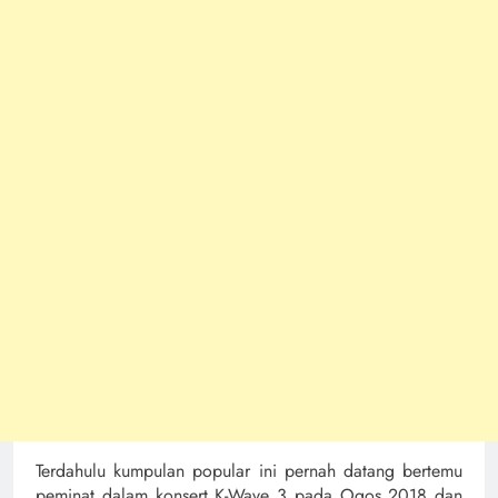
Terdahulu kumpulan popular ini pernah datang bertemu
peminat dalam konsert K-Wave 3 pada Ogos 2018 dan