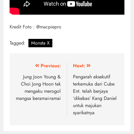
Kredit Foto : @macpiepro
Tagged:
Monsta X
Post
Previous:
Next:
navigation
Jung Joon Young &
Pengarah eksekutif
Choi Jong Hoon tak
terkemuka dari Cube
mengaku merogol
Ent. telah berjaya
mangsa beramai-ramai
‘dikebas’ Kang Daniel
untuk majukan
syarikatnya