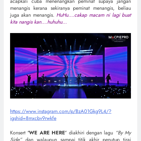
acapkali cuba menenangkan peminat supaya jangan
menangis kerana sekiranya peminat menangis, beliau
juga akan menangis.
HuHu….cakap macam ni lagi buat
kita nangis kan….huhuhu…
https://www.instagram.com/p/BzA01Gkg9L4/?
igshid=8mxcbv9rwkfe
Konsert
‘WE ARE HERE’
diakhiri dengan lagu
“By My
Side”
dan walaupun sampai titik akhir penutup tirai