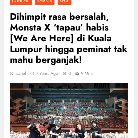
CONCERT
KMANIA
KPOP
Dihimpit rasa bersalah,
Monsta X ‘tapau’ habis
[We Are Here] di Kuala
Lumpur hingga peminat tak
mahu berganjak!
Isabel
7 Years Ago
0
9 Mins