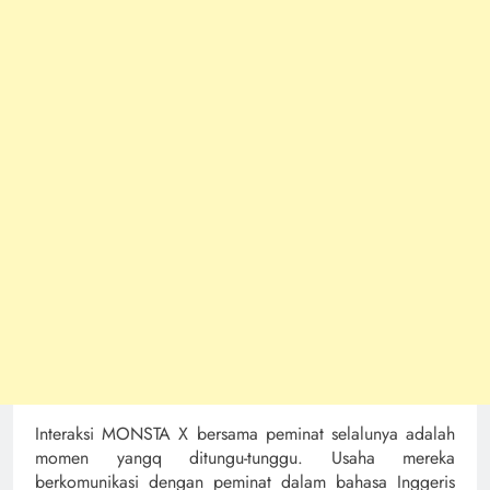
Interaksi MONSTA X bersama peminat selalunya adalah
momen yangq ditungu-tunggu. Usaha mereka
berkomunikasi dengan peminat dalam bahasa Inggeris