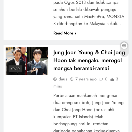
pada Ogos 2018 dan tidak sampai
setahun berlalu dibawah pengajur
yang sama iaitu MacPiePro, MONSTA
X diterbangkan ke Malaysia sekali…
Read More
Jung Joon Young & Choi Jong
Hoon tak mengaku merogol
mangsa beramai-ramai
KPOP
daus
7 years ago
0
3
mins
Perbicaraan mahkamah mengenai
dua orang selebriti, Jung Joon Young
dan Choi Jong Hoon (bekas ahli
kumpulan FT Islands) telah
berlangsung hari ini rentetan
daripada penahanan kedua-duanya