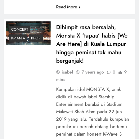
Read More
Dihimpit rasa bersalah,
CONCERT
Monsta X ‘tapau’ habis [We
KMANIA
KPOP
Are Here] di Kuala Lumpur
hingga peminat tak mahu
berganjak!
isabel
7 years ago
0
9
mins
Kumpulan idol MONSTA X, anak
didik di bawah label Starship
Entertainment beraksi di Stadium
Malawati Shah Alam pada 22 Jun
2019 yang lalu. Terdahulu kumpulan
popular ini pernah datang bertemu
peminat dalam konsert K-Wave 3