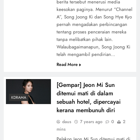
berita tersebut menerusi media
keesokan paginya. Menurut “Channel
A”, Song Joong Ki dan Song Hye Kyo
pernah mengadakan perbincangan
tentang proses penceraian mereka
tanpa melibatkan pihak lain.
Walaubagaimanapun, Song Joong Ki
telah mengambil pendirian…
Read More
[Gempar] Jeon Mi Sun
ditemui mati di dalam
KDRAMA
sebuah hotel, dipercayai
kerana membunuh diri
daus
7 years ago
0
2
mins
Pelakon Jeon Mi Sun ditemui mati di