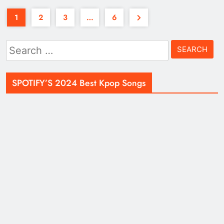
1
2
3
…
6
Search
for:
SPOTIFY’S 2024 Best Kpop Songs