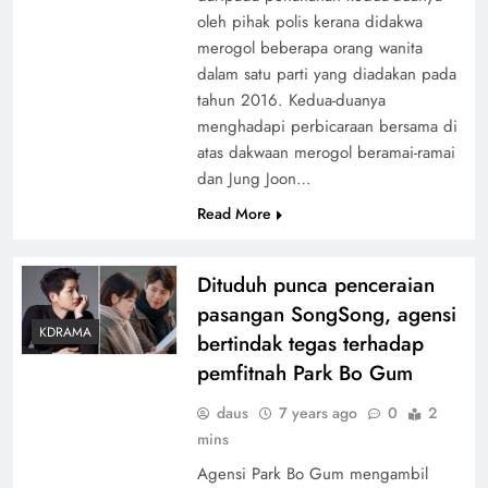
oleh pihak polis kerana didakwa
merogol beberapa orang wanita
dalam satu parti yang diadakan pada
tahun 2016. Kedua-duanya
menghadapi perbicaraan bersama di
atas dakwaan merogol beramai-ramai
dan Jung Joon…
Read More
Dituduh punca penceraian
pasangan SongSong, agensi
KDRAMA
bertindak tegas terhadap
pemfitnah Park Bo Gum
daus
7 years ago
0
2
mins
Agensi Park Bo Gum mengambil