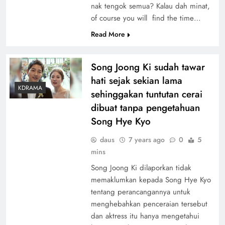
nak tengok semua? Kalau dah minat,
of course you will find the time…
Read More
Song Joong Ki sudah tawar
hati sejak sekian lama
KDRAMA
sehinggakan tuntutan cerai
dibuat tanpa pengetahuan
Song Hye Kyo
daus
7 years ago
0
5
mins
Song Joong Ki dilaporkan tidak
memaklumkan kepada Song Hye Kyo
tentang perancangannya untuk
menghebahkan penceraian tersebut
dan aktress itu hanya mengetahui