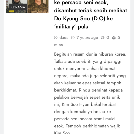
ke persada seni esok,
KDRAMA
disambut teriak sedih melihat
Do Kyung Soo (D.O) ke
‘military’ pula
daus
7 years ago
0
5
mins
Begitulah resam dunia hiburan korea.
Tatkala ada selebriti yang dipanggil
untuk menyertai latihan khidmat
negara, maka ada juga selebriti yang
akan keluar selepas selesai tempoh
berkhidmat. Rindu peminat kepada
pelakon berwajah sepet serta unik
ini, Kim Soo Hyun bakal terubat
dengan kembalinya beliau ke
persada seni secara rasmi mulai
esok. Tempoh perkhidmatan wajib
Kim Soo…