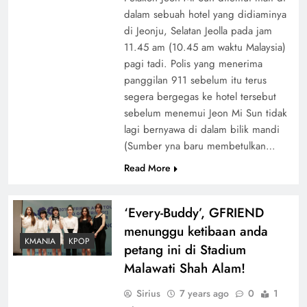
dalam sebuah hotel yang didiaminya
di Jeonju, Selatan Jeolla pada jam
11.45 am (10.45 am waktu Malaysia)
pagi tadi. Polis yang menerima
panggilan 911 sebelum itu terus
segera bergegas ke hotel tersebut
sebelum menemui Jeon Mi Sun tidak
lagi bernyawa di dalam bilik mandi
(Sumber yna baru membetulkan…
Read More
‘Every-Buddy’, GFRIEND
menunggu ketibaan anda
KMANIA
KPOP
petang ini di Stadium
Malawati Shah Alam!
Sirius
7 years ago
0
1