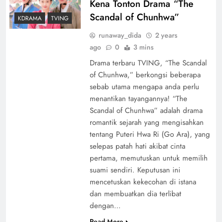
Kena Tonton Drama “The
Scandal of Chunhwa”
KDRAMA
TVING
runaway_dida
2 years
ago
0
3 mins
Drama terbaru TVING, “The Scandal
of Chunhwa,” berkongsi beberapa
sebab utama mengapa anda perlu
menantikan tayangannya! “The
Scandal of Chunhwa” adalah drama
romantik sejarah yang mengisahkan
tentang Puteri Hwa Ri (Go Ara), yang
selepas patah hati akibat cinta
pertama, memutuskan untuk memilih
suami sendiri. Keputusan ini
mencetuskan kekecohan di istana
dan membuatkan dia terlibat
dengan…
Read More