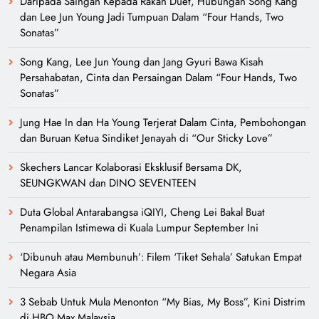
Daripada Saingan Kepada Rakan Duet, Hubungan Song Kang
dan Lee Jun Young Jadi Tumpuan Dalam “Four Hands, Two
Sonatas”
Song Kang, Lee Jun Young dan Jang Gyuri Bawa Kisah
Persahabatan, Cinta dan Persaingan Dalam “Four Hands, Two
Sonatas”
Jung Hae In dan Ha Young Terjerat Dalam Cinta, Pembohongan
dan Buruan Ketua Sindiket Jenayah di “Our Sticky Love”
Skechers Lancar Kolaborasi Eksklusif Bersama DK,
SEUNGKWAN dan DINO SEVENTEEN
Duta Global Antarabangsa iQIYI, Cheng Lei Bakal Buat
Penampilan Istimewa di Kuala Lumpur September Ini
‘Dibunuh atau Membunuh’: Filem ‘Tiket Sehala’ Satukan Empat
Negara Asia
3 Sebab Untuk Mula Menonton “My Bias, My Boss”, Kini Distrim
di HBO Max Malaysia