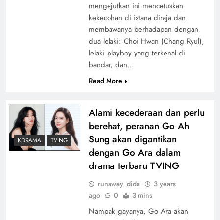
mengejutkan ini mencetuskan
kekecohan di istana diraja dan
membawanya berhadapan dengan
dua lelaki: Choi Hwan (Chang Ryul),
lelaki playboy yang terkenal di
bandar, dan…
Read More
Alami kecederaan dan perlu
berehat, peranan Go Ah
Sung akan digantikan
KDRAMA
TVING
dengan Go Ara dalam
drama terbaru TVING
runaway_dida
3 years
ago
0
3 mins
Nampak gayanya, Go Ara akan