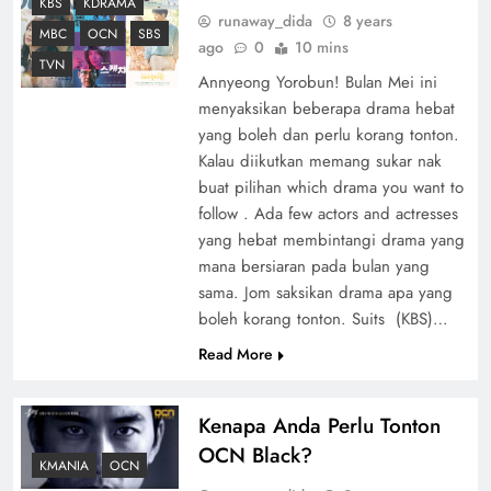
KBS
KDRAMA
runaway_dida
8 years
MBC
OCN
SBS
ago
0
10 mins
TVN
Annyeong Yorobun! Bulan Mei ini
menyaksikan beberapa drama hebat
yang boleh dan perlu korang tonton.
Kalau diikutkan memang sukar nak
buat pilihan which drama you want to
follow . Ada few actors and actresses
yang hebat membintangi drama yang
mana bersiaran pada bulan yang
sama. Jom saksikan drama apa yang
boleh korang tonton. Suits (KBS)…
Read More
Kenapa Anda Perlu Tonton
OCN Black?
KMANIA
OCN