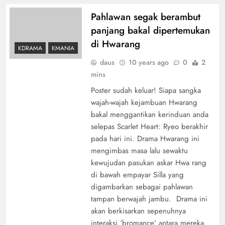
Pahlawan segak berambut
panjang bakal dipertemukan
di Hwarang
KDRAMA
KMANIA
daus
10 years ago
0
2
mins
Poster sudah keluar! Siapa sangka
wajah-wajah kejambuan Hwarang
bakal menggantikan kerinduan anda
selepas Scarlet Heart: Ryeo berakhir
pada hari ini. Drama Hwarang ini
mengimbas masa lalu sewaktu
kewujudan pasukan askar Hwa rang
di bawah empayar Silla yang
digambarkan sebagai pahlawan
tampan berwajah jambu. Drama ini
akan berkisarkan sepenuhnya
interaksi ‘bromance’ antara mereka.