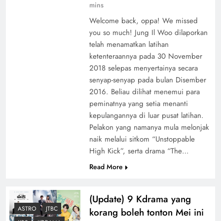
mins
Welcome back, oppa! We missed
you so much! Jung Il Woo dilaporkan
telah menamatkan latihan
ketenteraannya pada 30 November
2018 selepas menyertainya secara
senyap-senyap pada bulan Disember
2016. Beliau dilihat menemui para
peminatnya yang setia menanti
kepulangannya di luar pusat latihan.
Pelakon yang namanya mula melonjak
naik melalui sitkom “Unstoppable
High Kick”, serta drama “The…
Read More
(Update) 9 Kdrama yang
ASTRO
JTBC
korang boleh tonton Mei ini