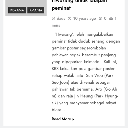
Hwarang untuk tatapan
peminat
KDRAMA
KMANIA
daus
10 years ago
0
1
mins
‘Hwarang’, telah mengakibatkan
peminat tidak duduk senang dengan
gambar poster segerombolan
pahlawan segak berambut panjang
yang dipaparkan kelmarin. Kali ini,
KBS keluarkan pula gambar poster
setiap watak iaitu Sun Woo (Park
Seo Joon) atau dikenali sebagai
pahlawan tak bernama, Aro (Go Ah
ra) dan raja Jin Heung (Park Hyung-
sik) yang menyamar sebagai rakyat
biasa….
Read More