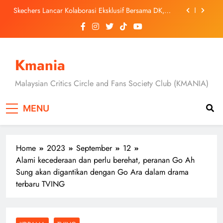
Skip
Duta Global Antarabangsa iQIYI, Cheng Lei Bakal
to
Buat Penampilan Istimewa di Kuala Lumpur
September Ini
content
‘Dibunuh atau Membunuh’: Filem ‘Tiket Sehala’
Satukan Empat Negara Asia
Jung Hae In dan Ha Young Terjerat Dalam Cinta,
Pembohongan dan Buruan Ketua Sindiket Jenayah di
Kmania
“Our Sticky Love”
Skechers Lancar Kolaborasi Eksklusif Bersama DK,
SEUNGKWAN dan DINO SEVENTEEN
Malaysian Critics Circle and Fans Society Club (KMANIA)
Duta Global Antarabangsa iQIYI, Cheng Lei Bakal
Buat Penampilan Istimewa di Kuala Lumpur
MENU
September Ini
‘Dibunuh atau Membunuh’: Filem ‘Tiket Sehala’
Satukan Empat Negara Asia
Home
2023
September
12
Alami kecederaan dan perlu berehat, peranan Go Ah
Sung akan digantikan dengan Go Ara dalam drama
terbaru TVING