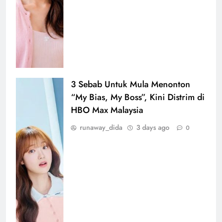
3 Sebab Untuk Mula Menonton
“My Bias, My Boss”, Kini Distrim di
HBO Max Malaysia
runaway_dida
3 days ago
0