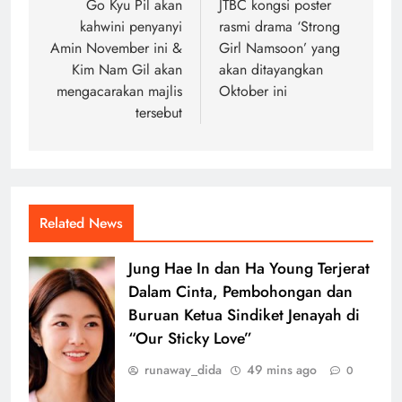
navigation
Go Kyu Pil akan
JTBC kongsi poster
kahwini penyanyi
rasmi drama ‘Strong
Amin November ini &
Girl Namsoon’ yang
Kim Nam Gil akan
akan ditayangkan
mengacarakan majlis
Oktober ini
tersebut
Related News
Jung Hae In dan Ha Young Terjerat
Dalam Cinta, Pembohongan dan
Buruan Ketua Sindiket Jenayah di
“Our Sticky Love”
runaway_dida
49 mins ago
0