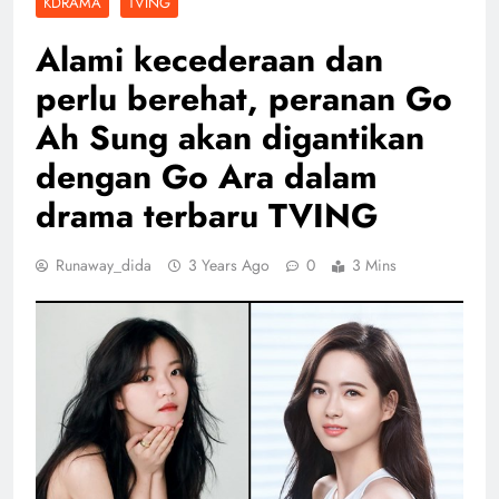
KDRAMA
TVING
Alami kecederaan dan
perlu berehat, peranan Go
Ah Sung akan digantikan
dengan Go Ara dalam
drama terbaru TVING
Runaway_dida
3 Years Ago
0
3 Mins