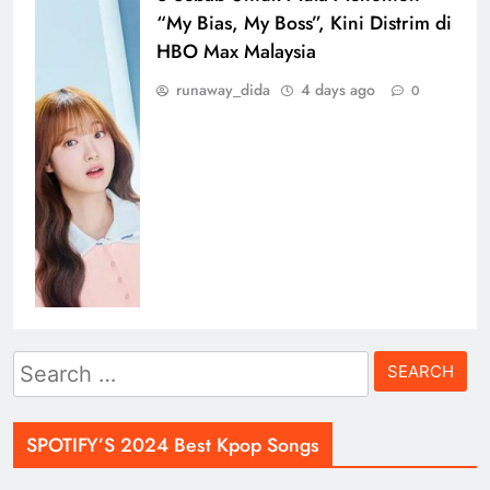
“My Bias, My Boss”, Kini Distrim di
HBO Max Malaysia
runaway_dida
4 days ago
0
Search
for:
SPOTIFY’S 2024 Best Kpop Songs