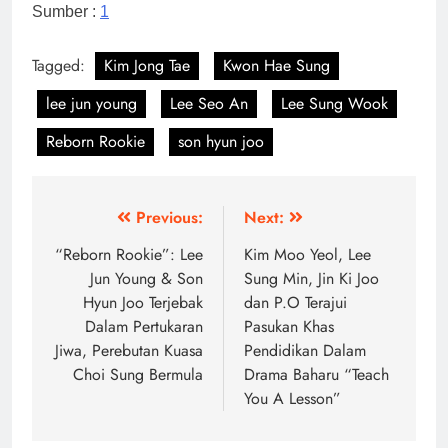
Sumber :
1
Tagged:
Kim Jong Tae
Kwon Hae Sung
lee jun young
Lee Seo An
Lee Sung Wook
Reborn Rookie
son hyun joo
Post
Previous:
Next:
navigation
“Reborn Rookie”: Lee
Kim Moo Yeol, Lee
Jun Young & Son
Sung Min, Jin Ki Joo
Hyun Joo Terjebak
dan P.O Terajui
Dalam Pertukaran
Pasukan Khas
Jiwa, Perebutan Kuasa
Pendidikan Dalam
Choi Sung Bermula
Drama Baharu “Teach
You A Lesson”