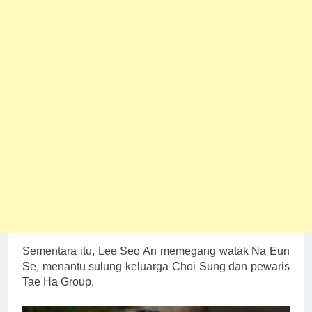
Sementara itu, Lee Seo An memegang watak Na Eun
Se, menantu sulung keluarga Choi Sung dan pewaris
Tae Ha Group.