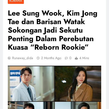
KDRAMA
Lee Sung Wook, Kim Jong
Tae dan Barisan Watak
Sokongan Jadi Sekutu
Penting Dalam Perebutan
Kuasa “Reborn Rookie”
Runaway_dida
2 Months Ago
0
4 Mins