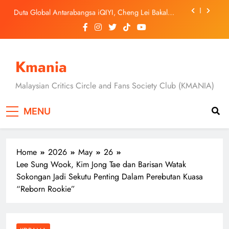
Skip
Duta Global Antarabangsa iQIYI, Cheng Lei Bakal
to
Buat Penampilan Istimewa di Kuala Lumpur
September Ini
content
‘Dibunuh atau Membunuh’: Filem ‘Tiket Sehala’
Satukan Empat Negara Asia
Jung Hae In dan Ha Young Terjerat Dalam Cinta,
Pembohongan dan Buruan Ketua Sindiket Jenayah di
Kmania
“Our Sticky Love”
Skechers Lancar Kolaborasi Eksklusif Bersama DK,
SEUNGKWAN dan DINO SEVENTEEN
Malaysian Critics Circle and Fans Society Club (KMANIA)
Duta Global Antarabangsa iQIYI, Cheng Lei Bakal
Buat Penampilan Istimewa di Kuala Lumpur
MENU
September Ini
‘Dibunuh atau Membunuh’: Filem ‘Tiket Sehala’
Satukan Empat Negara Asia
Home
2026
May
26
Lee Sung Wook, Kim Jong Tae dan Barisan Watak
Sokongan Jadi Sekutu Penting Dalam Perebutan Kuasa
“Reborn Rookie”