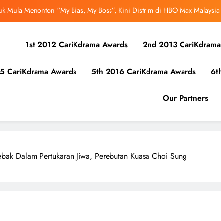
uk Mula Menonton “My Bias, My Boss”, Kini Distrim di HBO Max Malaysia
r Kolaborasi Eksklusif Bersama DK, SEUNGKWAN dan DINO SEVENTEEN
1st 2012 CariKdrama Awards
2nd 2013 CariKdrama
bangsa iQIYI, Cheng Lei Bakal Buat Penampilan Istimewa di Kuala Lumpur
September Ini
5 CariKdrama Awards
5th 2016 CariKdrama Awards
6t
ibunuh atau Membunuh’: Filem ‘Tiket Sehala’ Satukan Empat Negara Asia
uk Mula Menonton “My Bias, My Boss”, Kini Distrim di HBO Max Malaysia
Our Partners
ebak Dalam Pertukaran Jiwa, Perebutan Kuasa Choi Sung