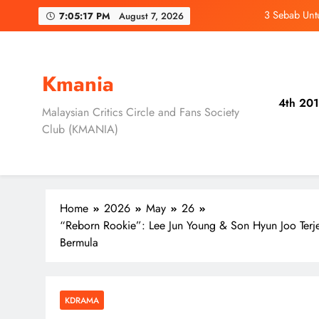
Skip
3 Sebab Unt
7:05:19 PM
August 7, 2026
to
content
Skechers Lanca
Duta Global Antara
Kmania
4th 201
‘D
Malaysian Critics Circle and Fans Society
Club (KMANIA)
3 Sebab Unt
Home
2026
May
26
“Reborn Rookie”: Lee Jun Young & Son Hyun Joo Terj
Bermula
KDRAMA