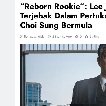
“Reborn Rookie”: Lee
Terjebak Dalam Pertuk
Choi Sung Bermula
Runaway_dida
2 Months Ago
0
8 Mins