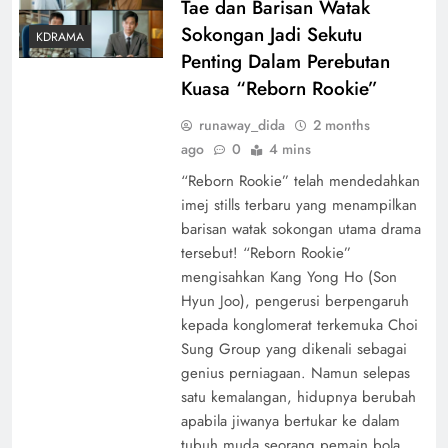
Tae dan Barisan Watak
Sokongan Jadi Sekutu
KDRAMA
Penting Dalam Perebutan
Kuasa “Reborn Rookie”
runaway_dida
2 months
ago
0
4 mins
“Reborn Rookie” telah mendedahkan
imej stills terbaru yang menampilkan
barisan watak sokongan utama drama
tersebut! “Reborn Rookie”
mengisahkan Kang Yong Ho (Son
Hyun Joo), pengerusi berpengaruh
kepada konglomerat terkemuka Choi
Sung Group yang dikenali sebagai
genius perniagaan. Namun selepas
satu kemalangan, hidupnya berubah
apabila jiwanya bertukar ke dalam
tubuh muda seorang pemain bola