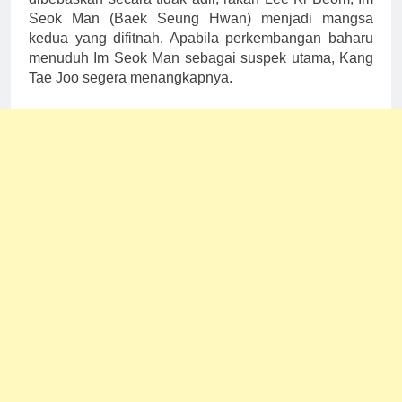
Seok Man (Baek Seung Hwan) menjadi mangsa
kedua yang difitnah. Apabila perkembangan baharu
menuduh Im Seok Man sebagai suspek utama, Kang
Tae Joo segera menangkapnya.