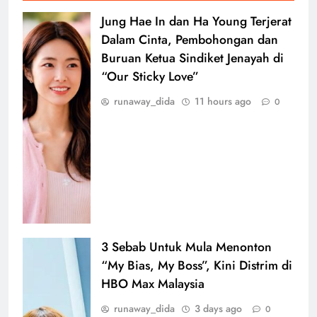
Jung Hae In dan Ha Young Terjerat
Dalam Cinta, Pembohongan dan
Buruan Ketua Sindiket Jenayah di
“Our Sticky Love”
runaway_dida
11 hours ago
0
3 Sebab Untuk Mula Menonton
“My Bias, My Boss”, Kini Distrim di
HBO Max Malaysia
runaway_dida
3 days ago
0