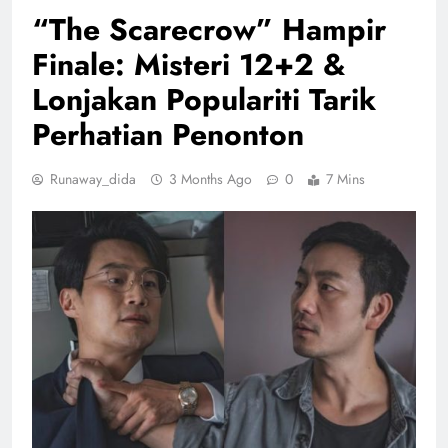
“The Scarecrow” Hampir
Finale: Misteri 12+2 &
Lonjakan Populariti Tarik
Perhatian Penonton
Runaway_dida
3 Months Ago
0
7 Mins