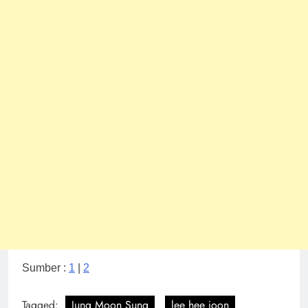
Sumber :
1
|
2
Tagged:
Jung Moon Sung
lee hee joon