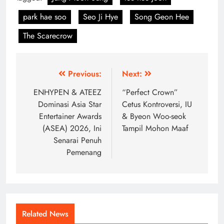
park hae soo
Seo Ji Hye
Song Geon Hee
The Scarecrow
Post
Previous:
Next:
navigation
ENHYPEN & ATEEZ
“Perfect Crown”
Dominasi Asia Star
Cetus Kontroversi, IU
Entertainer Awards
& Byeon Woo-seok
(ASEA) 2026, Ini
Tampil Mohon Maaf
Senarai Penuh
Pemenang
Related News