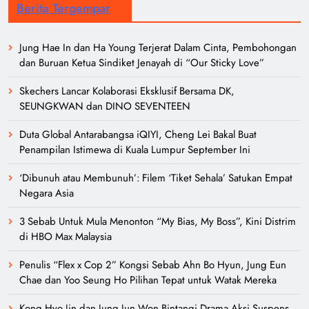
Berita Tergempar
Jung Hae In dan Ha Young Terjerat Dalam Cinta, Pembohongan
dan Buruan Ketua Sindiket Jenayah di “Our Sticky Love”
Skechers Lancar Kolaborasi Eksklusif Bersama DK,
SEUNGKWAN dan DINO SEVENTEEN
Duta Global Antarabangsa iQIYI, Cheng Lei Bakal Buat
Penampilan Istimewa di Kuala Lumpur September Ini
‘Dibunuh atau Membunuh’: Filem ‘Tiket Sehala’ Satukan Empat
Negara Asia
3 Sebab Untuk Mula Menonton “My Bias, My Boss”, Kini Distrim
di HBO Max Malaysia
Penulis “Flex x Cop 2” Kongsi Sebab Ahn Bo Hyun, Jung Eun
Chae dan Yoo Seung Ho Pilihan Tepat untuk Watak Mereka
Kong Hyo Jin dan Jung Jun Won Bintangi Drama Aksi Suspens