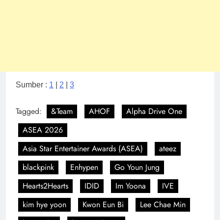
Sumber :
1
|
2
|
3
Tagged:
&Team
AHOF
Alpha Drive One
ASEA 2026
Asia Star Entertainer Awards (ASEA)
ateez
blackpink
Enhypen
Go Youn Jung
Hearts2Hearts
IDID
Im Yoona
IVE
kim hye yoon
Kwon Eun Bi
Lee Chae Min