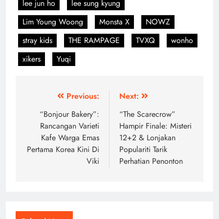
lee jun ho
lee sung kyung
Lim Young Woong
Monsta X
NOWZ
stray kids
THE RAMPAGE
TVXQ
wonho
xikers
Yuqi
Post
Previous:
Next:
navigation
“Bonjour Bakery”:
“The Scarecrow”
Rancangan Varieti
Hampir Finale: Misteri
Kafe Warga Emas
12+2 & Lonjakan
Pertama Korea Kini Di
Populariti Tarik
Viki
Perhatian Penonton