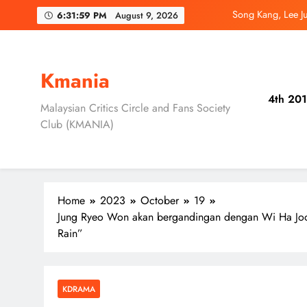
Skip
Song Kang, Lee J
6:32:00 PM
August 9, 2026
to
content
Jung Hae In dan
Ryu Jun Yeol, S
Kmania
4th 201
Daripada Saingan Ke
Malaysian Critics Circle and Fans Society
Club (KMANIA)
Song Kang, Lee J
Jung Hae In dan
Home
2023
October
19
Jung Ryeo Won akan bergandingan dengan Wi Ha Joon
Rain”
KDRAMA