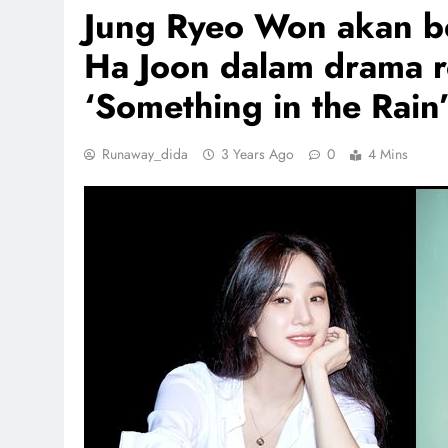
Jung Ryeo Won akan b
Ha Joon dalam drama r
‘Something in the Rain
Runaway_dida
3 Years Ago
0
4 Mins