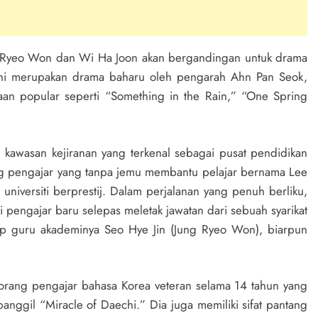
 Ryeo Won dan Wi Ha Joon akan bergandingan untuk drama
. Ini merupakan drama baharu oleh pengarah Ahn Pan Seok,
aan popular seperti “Something in the Rain,” “One Spring
 kawasan kejiranan yang terkenal sebagai pusat pendidikan
rang pengajar yang tanpa jemu membantu pelajar bernama Lee
niversiti berprestij. Dalam perjalanan yang penuh berliku,
pengajar baru selepas meletak jawatan dari sebuah syarikat
ap guru akademinya Seo Hye Jin (Jung Ryeo Won), biarpun
rang pengajar bahasa Korea veteran selama 14 tahun yang
anggil “Miracle of Daechi.” Dia juga memiliki sifat pantang