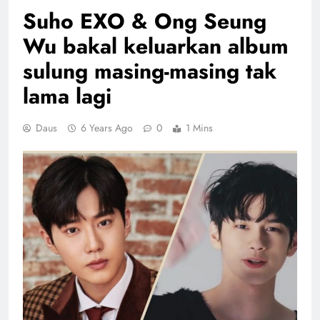
Suho EXO & Ong Seung
Wu bakal keluarkan album
sulung masing-masing tak
lama lagi
Daus
6 Years Ago
0
1 Mins