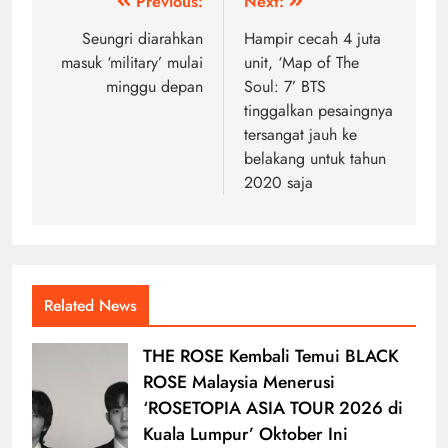
Post
Previous:
Next:
navigation
Seungri diarahkan
Hampir cecah 4 juta
masuk ‘military’ mulai
unit, ‘Map of The
minggu depan
Soul: 7’ BTS
tinggalkan pesaingnya
tersangat jauh ke
belakang untuk tahun
2020 saja
Related News
THE ROSE Kembali Temui BLACK
ROSE Malaysia Menerusi
‘ROSETOPIA ASIA TOUR 2026 di
Kuala Lumpur’ Oktober Ini