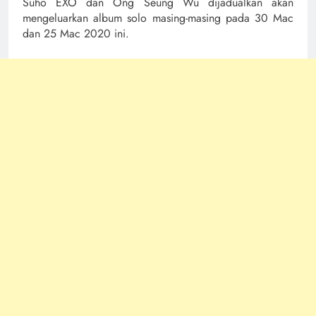
Suho EXO dan Ong Seung Wu dijadualkan akan
mengeluarkan album solo masing-masing pada 30 Mac
dan 25 Mac 2020 ini.