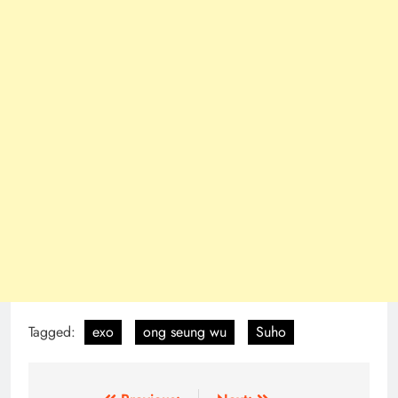
Tagged:
exo
ong seung wu
Suho