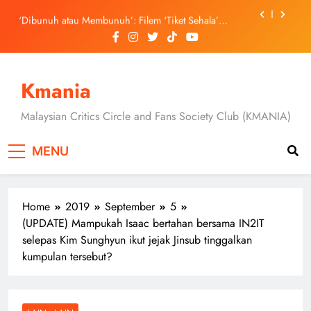
Skip
September Ini
‘Dibunuh atau Membunuh’: Filem ‘Tiket Sehala’
to
Satukan Empat Negara Asia
content
Jung Hae In dan Ha Young Terjerat Dalam Cinta,
Pembohongan dan Buruan Ketua Sindiket Jenayah di
“Our Sticky Love”
Skechers Lancar Kolaborasi Eksklusif Bersama DK,
SEUNGKWAN dan DINO SEVENTEEN
Kmania
Duta Global Antarabangsa iQIYI, Cheng Lei Bakal
Buat Penampilan Istimewa di Kuala Lumpur
Malaysian Critics Circle and Fans Society Club (KMANIA)
September Ini
‘Dibunuh atau Membunuh’: Filem ‘Tiket Sehala’
Satukan Empat Negara Asia
MENU
Home
2019
September
5
(UPDATE) Mampukah Isaac bertahan bersama IN2IT
selepas Kim Sunghyun ikut jejak Jinsub tinggalkan
kumpulan tersebut?