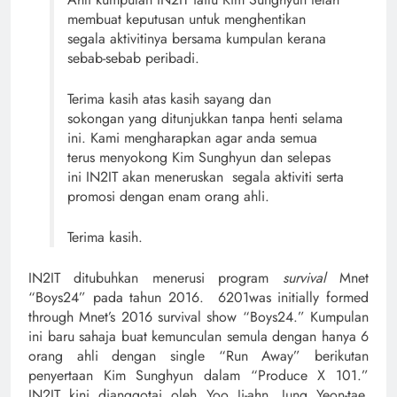
membuat keputusan untuk menghentikan
segala aktivitinya bersama kumpulan kerana
sebab-sebab peribadi.
Terima kasih atas kasih sayang dan
sokongan yang ditunjukkan tanpa henti selama
ini. Kami mengharapkan agar anda semua
terus menyokong Kim Sunghyun dan selepas
ini IN2IT akan meneruskan segala aktiviti serta
promosi dengan enam orang ahli.
Terima kasih.
IN2IT ditubuhkan menerusi program
survival
Mnet
“Boys24” pada tahun 2016. 6201was initially formed
through Mnet’s 2016 survival show “Boys24.” Kumpulan
ini baru sahaja buat kemunculan semula dengan hanya 6
orang ahli dengan single “Run Away” berikutan
penyertaan Kim Sunghyun dalam “Produce X 101.”
IN2IT kini dianggotai oleh Yoo Ji-ahn, Jung Yeon-tae,