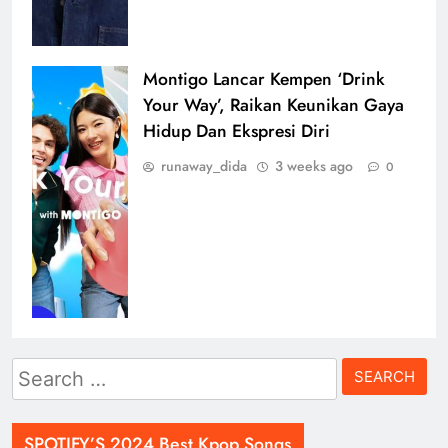
Montigo Lancar Kempen ‘Drink
Your Way’, Raikan Keunikan Gaya
Hidup Dan Ekspresi Diri
runaway_dida
3 weeks ago
0
Search
for:
SPOTIFY’S 2024 Best Kpop Songs