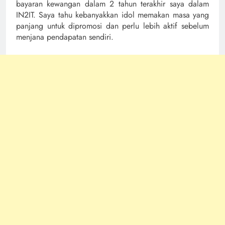
bayaran kewangan dalam 2 tahun terakhir saya dalam
IN2IT. Saya tahu kebanyakkan idol memakan masa yang
panjang untuk dipromosi dan perlu lebih aktif sebelum
menjana pendapatan sendiri.