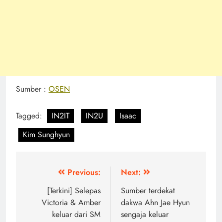
Sumber :
OSEN
Tagged:
IN2IT
IN2U
Isaac
Kim Sunghyun
Post
Previous:
Next:
navigation
[Terkini] Selepas
Sumber terdekat
Victoria & Amber
dakwa Ahn Jae Hyun
keluar dari SM
sengaja keluar