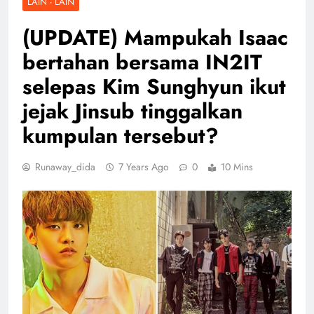
LAIN - LAIN
(UPDATE) Mampukah Isaac
bertahan bersama IN2IT
selepas Kim Sunghyun ikut
jejak Jinsub tinggalkan
kumpulan tersebut?
Runaway_dida
7 Years Ago
0
10 Mins