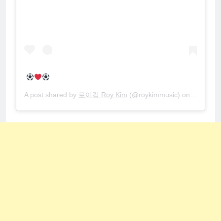
A post shared by
로이킴 Roy Kim
(@roykimmusic) on
Nov 26, 