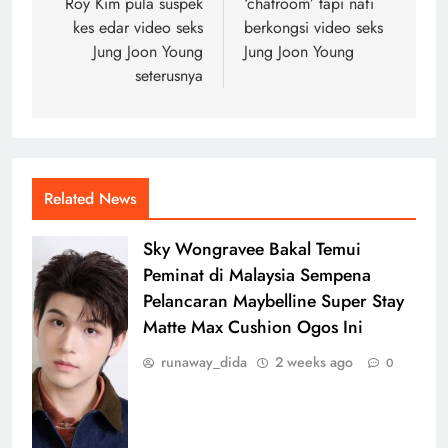
Roy Kim pula suspek
‘chatroom’ tapi nafi
kes edar video seks
berkongsi video seks
Jung Joon Young
Jung Joon Young
seterusnya
Related News
Sky Wongravee Bakal Temui
Peminat di Malaysia Sempena
Pelancaran Maybelline Super Stay
Matte Max Cushion Ogos Ini
runaway_dida
2 weeks ago
0