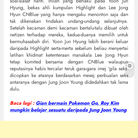
soal-siasat nanti. Inilah yang berlaku pada Yoon Jun
Hyung, bekas ahli kumpulan Highlight dan Lee Jong
Hyun CNBlue yang hanya mengaku menonton saja dan
tak dikenakan tindakan undang-undang selanjutnya.
Setelah kecaman demi kecaman bertalu-talu dibuat oleh
netizen terhadap mereka, kedua-duanya memilih untuk
bermuhasabah diri. Yoon Jun Hyung lebih berani keluar
daripada Highlight serta-merta sebelum beliau menyertai
latihan khidmat ketenteraan manakala Lee Jong Hyun
tetap komited bersama dengan CNBlue walaupun
reputasinya habis tercalar teruk gara-gara imej ‘gila seks’
dicopkan ke atasnya berdasarkan mesej perbualan seks
antaranya dengan Jung Joon Young didedahkan tak lama
dulu.
Baca lagi :
Gian bermain Pokemon Go, Roy Kim
mungkin belajar sesuatu daripada Jung Joon Young