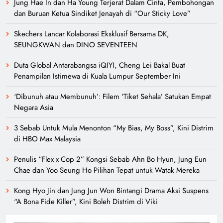
Jung Hae In dan Ha Young Terjerat Dalam Cinta, Pembohongan
dan Buruan Ketua Sindiket Jenayah di “Our Sticky Love”
Skechers Lancar Kolaborasi Eksklusif Bersama DK,
SEUNGKWAN dan DINO SEVENTEEN
Duta Global Antarabangsa iQIYI, Cheng Lei Bakal Buat
Penampilan Istimewa di Kuala Lumpur September Ini
‘Dibunuh atau Membunuh’: Filem ‘Tiket Sehala’ Satukan Empat
Negara Asia
3 Sebab Untuk Mula Menonton “My Bias, My Boss”, Kini Distrim
di HBO Max Malaysia
Penulis “Flex x Cop 2” Kongsi Sebab Ahn Bo Hyun, Jung Eun
Chae dan Yoo Seung Ho Pilihan Tepat untuk Watak Mereka
Kong Hyo Jin dan Jung Jun Won Bintangi Drama Aksi Suspens
“A Bona Fide Killer”, Kini Boleh Distrim di Viki