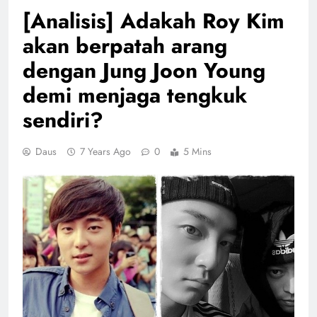
[Analisis] Adakah Roy Kim
akan berpatah arang
dengan Jung Joon Young
demi menjaga tengkuk
sendiri?
Daus
7 Years Ago
0
5 Mins