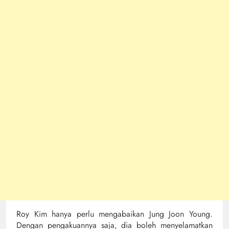
Roy Kim hanya perlu mengabaikan Jung Joon Young.
Dengan pengakuannya saja, dia boleh menyelamatkan