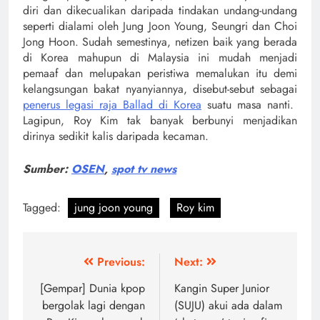
diri dan dikecualikan daripada tindakan undang-undang
seperti dialami oleh Jung Joon Young, Seungri dan Choi
Jong Hoon. Sudah semestinya, netizen baik yang berada
di Korea mahupun di Malaysia ini mudah menjadi
pemaaf dan melupakan peristiwa memalukan itu demi
kelangsungan bakat nyanyiannya, disebut-sebut sebagai
penerus legasi raja Ballad di Korea
suatu masa nanti.
Lagipun, Roy Kim tak banyak berbunyi menjadikan
dirinya sedikit kalis daripada kecaman.
Sumber:
OSEN
,
spot tv news
Tagged:
jung joon young
Roy kim
Post
Previous:
Next:
navigation
[Gempar] Dunia kpop
Kangin Super Junior
bergolak lagi dengan
(SUJU) akui ada dalam