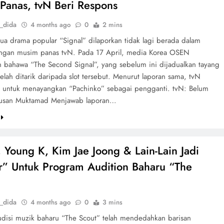
Panas, tvN Beri Respons
_dida
4 months ago
0
2 mins
a drama popular “Signal” dilaporkan tidak lagi berada dalam
angan musim panas tvN. Pada 17 April, media Korea OSEN
 bahawa “The Second Signal”, yang sebelum ini dijadualkan tayang
telah ditarik daripada slot tersebut. Menurut laporan sama, tvN
 untuk menayangkan “Pachinko” sebagai pengganti. tvN: Belum
usan Muktamad Menjawab laporan…
 Young K, Kim Jae Joong & Lain-Lain Jadi
r” Untuk Program Audition Baharu “The
_dida
4 months ago
0
3 mins
disi muzik baharu “The Scout” telah mendedahkan barisan