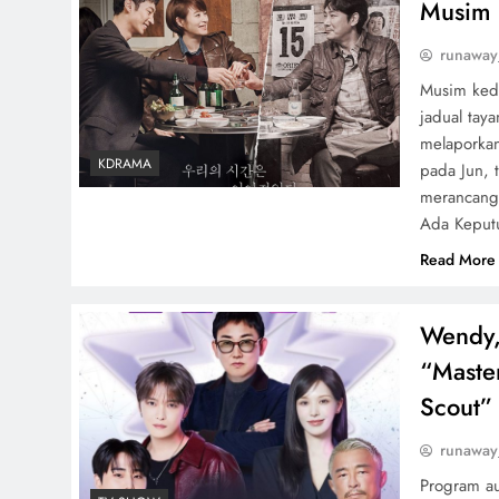
Musim 
runaway
Musim kedu
jadual tay
melaporkan
KDRAMA
pada Jun, 
merancang
Ada Keput
Read More
Wendy,
“Maste
Scout”
runaway
Program au