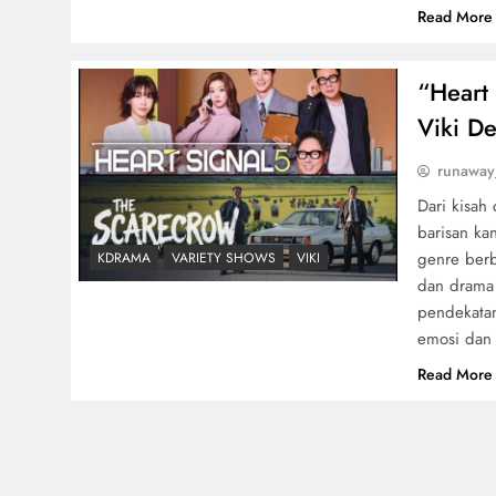
Read More
“Heart
Viki De
runaway
Dari kisah
barisan ka
genre berb
KDRAMA
VARIETY SHOWS
VIKI
dan drama
pendekata
emosi dan
Read More