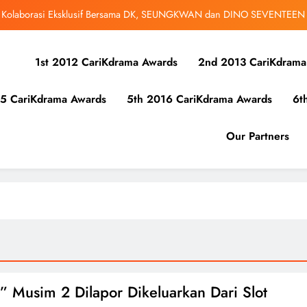
r Kolaborasi Eksklusif Bersama DK, SEUNGKWAN dan DINO SEVENTEEN
bangsa iQIYI, Cheng Lei Bakal Buat Penampilan Istimewa di Kuala Lumpur
September Ini
1st 2012 CariKdrama Awards
2nd 2013 CariKdrama
ibunuh atau Membunuh’: Filem ‘Tiket Sehala’ Satukan Empat Negara Asia
5 CariKdrama Awards
5th 2016 CariKdrama Awards
6t
 Ha Young Terjerat Dalam Cinta, Pembohongan dan Buruan Ketua Sindiket
Jenayah di “Our Sticky Love”
r Kolaborasi Eksklusif Bersama DK, SEUNGKWAN dan DINO SEVENTEEN
Our Partners
bangsa iQIYI, Cheng Lei Bakal Buat Penampilan Istimewa di Kuala Lumpur
September Ini
ibunuh atau Membunuh’: Filem ‘Tiket Sehala’ Satukan Empat Negara Asia
” Musim 2 Dilapor Dikeluarkan Dari Slot