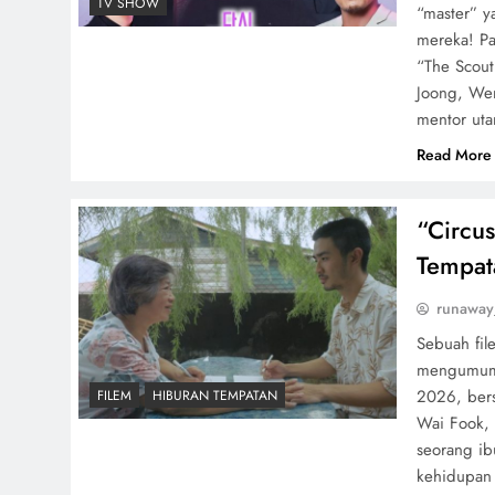
TV SHOW
“master” y
mereka! P
“The Scout
Joong, We
mentor ut
Read More
“Circus
Tempat
runaway
Sebuah fil
mengumumk
2026, ber
FILEM
HIBURAN TEMPATAN
Wai Fook, 
seorang i
kehidupan