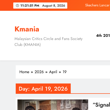
Skip
Skechers Lanca
11:21:51 PM
August 8, 2026
to
content
Duta Global Antara
‘D
Kmania
4th 201
Jung Hae In dan
Malaysian Critics Circle and Fans Society
Club (KMANIA)
Skechers Lanca
Duta Global Antara
‘D
Home
2026
April
19
Day:
April 19, 2026
“Signal