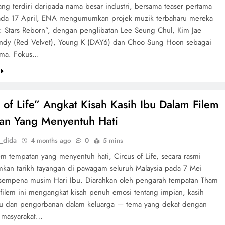
ang terdiri daripada nama besar industri, bersama teaser pertama
ada 17 April, ENA mengumumkan projek muzik terbaharu mereka
: Stars Reborn”, dengan penglibatan Lee Seung Chul, Kim Jae
ndy (Red Velvet), Young K (DAY6) dan Choo Sung Hoon sebagai
ama. Fokus…
 of Life” Angkat Kisah Kasih Ibu Dalam Filem
an Yang Menyentuh Hati
_dida
4 months ago
0
5 mins
em tempatan yang menyentuh hati, Circus of Life, secara rasmi
an tarikh tayangan di pawagam seluruh Malaysia pada 7 Mei
sempena musim Hari Ibu. Diarahkan oleh pengarah tempatan Tham
filem ini mengangkat kisah penuh emosi tentang impian, kasih
bu dan pengorbanan dalam keluarga — tema yang dekat dengan
 masyarakat…