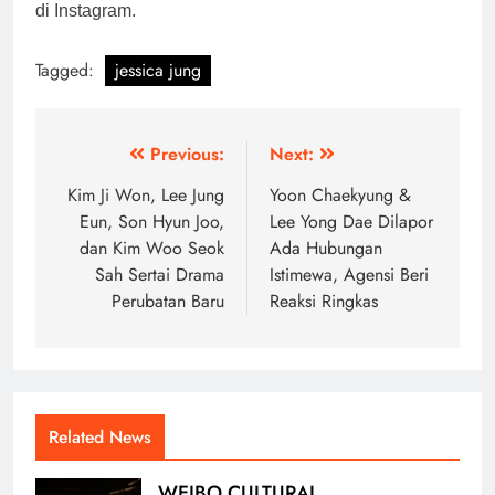
di Instagram.
Tagged:
jessica jung
Post
Previous:
Next:
navigation
Kim Ji Won, Lee Jung
Yoon Chaekyung &
Eun, Son Hyun Joo,
Lee Yong Dae Dilapor
dan Kim Woo Seok
Ada Hubungan
Sah Sertai Drama
Istimewa, Agensi Beri
Perubatan Baru
Reaksi Ringkas
Related News
WEIBO CULTURAL