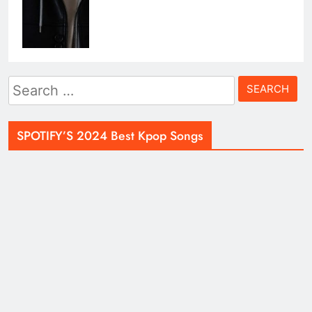
Search
for:
SPOTIFY’S 2024 Best Kpop Songs