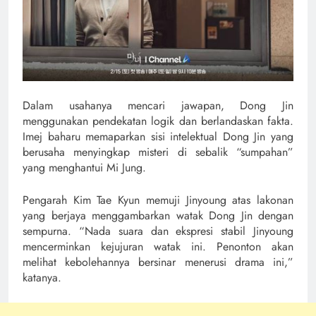
Dalam usahanya mencari jawapan, Dong Jin
menggunakan pendekatan logik dan berlandaskan fakta.
Imej baharu memaparkan sisi intelektual Dong Jin yang
berusaha menyingkap misteri di sebalik “sumpahan”
yang menghantui Mi Jung.
Pengarah Kim Tae Kyun memuji Jinyoung atas lakonan
yang berjaya menggambarkan watak Dong Jin dengan
sempurna. “Nada suara dan ekspresi stabil Jinyoung
mencerminkan kejujuran watak ini. Penonton akan
melihat kebolehannya bersinar menerusi drama ini,”
katanya.