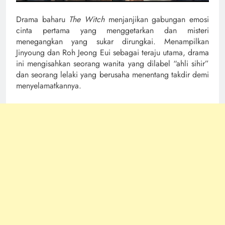
Drama baharu
The Witch
menjanjikan gabungan emosi
cinta pertama yang menggetarkan dan misteri
menegangkan yang sukar dirungkai. Menampilkan
Jinyoung dan Roh Jeong Eui sebagai teraju utama, drama
ini mengisahkan seorang wanita yang dilabel “ahli sihir”
dan seorang lelaki yang berusaha menentang takdir demi
menyelamatkannya.