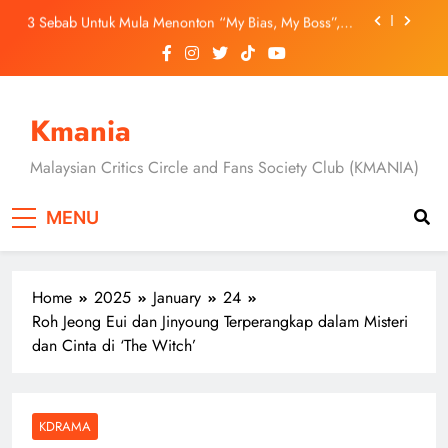
Skip
3 Sebab Untuk Mula Menonton “My Bias, My Boss”,
to
Kini Distrim di HBO Max Malaysia
content
Skechers Lancar Kolaborasi Eksklusif Bersama DK,
SEUNGKWAN dan DINO SEVENTEEN
Duta Global Antarabangsa iQIYI, Cheng Lei Bakal
Buat Penampilan Istimewa di Kuala Lumpur
Kmania
September Ini
‘Dibunuh atau Membunuh’: Filem ‘Tiket Sehala’
Satukan Empat Negara Asia
Malaysian Critics Circle and Fans Society Club (KMANIA)
3 Sebab Untuk Mula Menonton “My Bias, My Boss”,
Kini Distrim di HBO Max Malaysia
MENU
Home
2025
January
24
Roh Jeong Eui dan Jinyoung Terperangkap dalam Misteri
dan Cinta di ‘The Witch’
KDRAMA