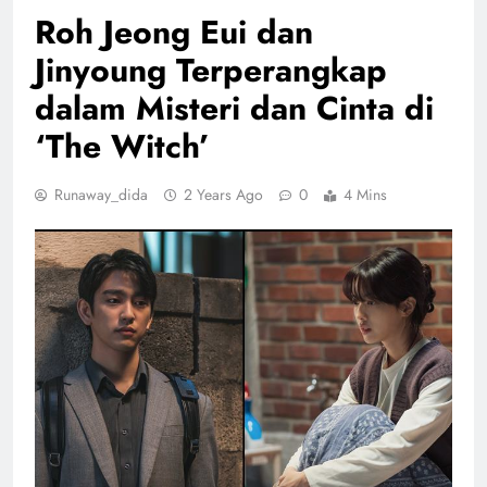
Roh Jeong Eui dan
Jinyoung Terperangkap
dalam Misteri dan Cinta di
‘The Witch’
Runaway_dida
2 Years Ago
0
4 Mins