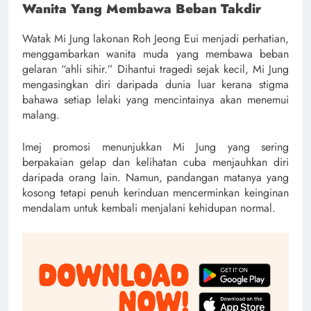
Wanita Yang Membawa Beban Takdir
Watak Mi Jung lakonan Roh Jeong Eui menjadi perhatian,
menggambarkan wanita muda yang membawa beban
gelaran “ahli sihir.” Dihantui tragedi sejak kecil, Mi Jung
mengasingkan diri daripada dunia luar kerana stigma
bahawa setiap lelaki yang mencintainya akan menemui
malang.
Imej promosi menunjukkan Mi Jung yang sering
berpakaian gelap dan kelihatan cuba menjauhkan diri
daripada orang lain. Namun, pandangan matanya yang
kosong tetapi penuh kerinduan mencerminkan keinginan
mendalam untuk kembali menjalani kehidupan normal.