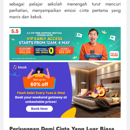
sebagai pelajar sekolah menengah turut mencuri
perhatian, menyampaikan emosi cinta pertama yang
manis dan kekok.
Perjuangan Demi Cinta Yang Luar Biasa