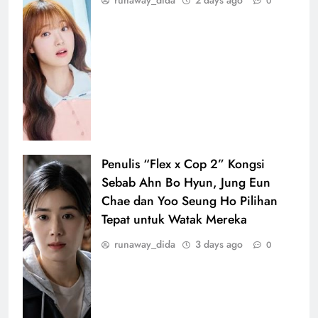
0
Penulis “Flex x Cop 2” Kongsi
Sebab Ahn Bo Hyun, Jung Eun
Chae dan Yoo Seung Ho Pilihan
Tepat untuk Watak Mereka
runaway_dida
3 days ago
0