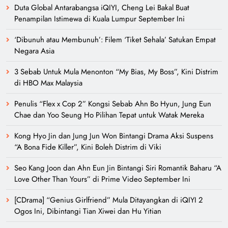
Duta Global Antarabangsa iQIYI, Cheng Lei Bakal Buat
Penampilan Istimewa di Kuala Lumpur September Ini
‘Dibunuh atau Membunuh’: Filem ‘Tiket Sehala’ Satukan Empat
Negara Asia
3 Sebab Untuk Mula Menonton “My Bias, My Boss”, Kini Distrim
di HBO Max Malaysia
Penulis “Flex x Cop 2” Kongsi Sebab Ahn Bo Hyun, Jung Eun
Chae dan Yoo Seung Ho Pilihan Tepat untuk Watak Mereka
Kong Hyo Jin dan Jung Jun Won Bintangi Drama Aksi Suspens
“A Bona Fide Killer”, Kini Boleh Distrim di Viki
Seo Kang Joon dan Ahn Eun Jin Bintangi Siri Romantik Baharu “A
Love Other Than Yours” di Prime Video September Ini
[CDrama] “Genius Girlfriend” Mula Ditayangkan di iQIYI 2
Ogos Ini, Dibintangi Tian Xiwei dan Hu Yitian