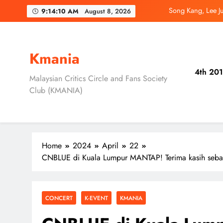
Skip
Jung Hae In dan
9:14:12 AM
August 8, 2026
to
content
Ryu Jun Yeol, S
Daripada Saingan Ke
Kmania
4th 201
Song Kang, Lee J
Malaysian Critics Circle and Fans Society
Club (KMANIA)
Jung Hae In dan
Home
2024
April
22
CNBLUE di Kuala Lumpur MANTAP! Terima kasih sebab
CONCERT
K-EVENT
KMANIA