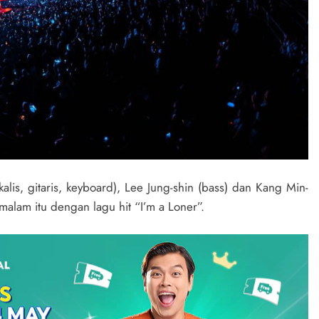
is, gitaris, keyboard), Lee Jung-shin (bass) dan Kang Min-
lam itu dengan lagu hit “I’m a Loner”.