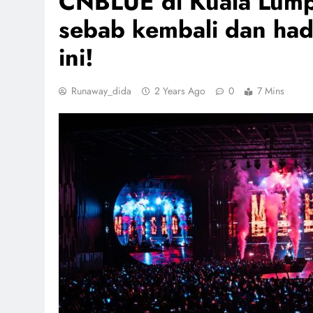
CNBLUE di Kuala Lump
sebab kembali dan had
ini!
Runaway_dida
2 Years Ago
0
7 Mins