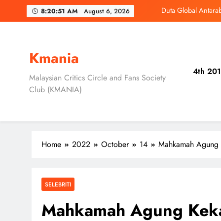
Skip
‘D
8:20:53 AM
August 6, 2026
to
content
3 Sebab Unt
Skechers Lanca
Kmania
4th 201
Duta Global Antara
Malaysian Critics Circle and Fans Society
Club (KMANIA)
‘D
3 Sebab Unt
Home
2022
October
14
Mahkamah Agung K
SELEBRITI
Mahkamah Agung Keka