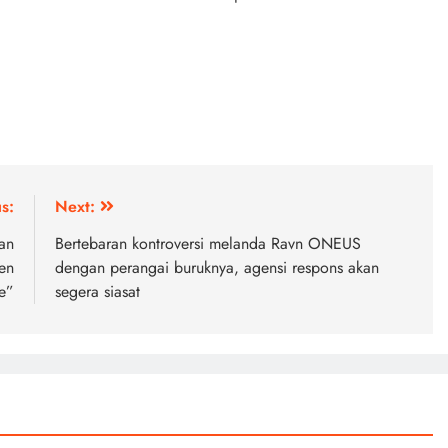
s:
Next:
an
Bertebaran kontroversi melanda Ravn ONEUS
en
dengan perangai buruknya, agensi respons akan
e”
segera siasat