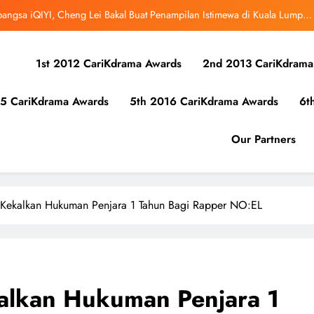
ibunuh atau Membunuh’: Filem ‘Tiket Sehala’ Satukan Empat Negara Asia
uk Mula Menonton “My Bias, My Boss”, Kini Distrim di HBO Max Malaysia
1st 2012 CariKdrama Awards
2nd 2013 CariKdrama
r Kolaborasi Eksklusif Bersama DK, SEUNGKWAN dan DINO SEVENTEEN
5 CariKdrama Awards
5th 2016 CariKdrama Awards
6t
bangsa iQIYI, Cheng Lei Bakal Buat Penampilan Istimewa di Kuala Lumpur
September Ini
ibunuh atau Membunuh’: Filem ‘Tiket Sehala’ Satukan Empat Negara Asia
Our Partners
uk Mula Menonton “My Bias, My Boss”, Kini Distrim di HBO Max Malaysia
ekalkan Hukuman Penjara 1 Tahun Bagi Rapper NO:EL
lkan Hukuman Penjara 1