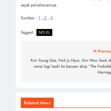
sejak penahanannya.
Sumber :
1
,
2
,
3
Tagged:
NO:EL
Post
Previou
navigation
Kim Young Dae, Park Ju Hyun, Kim Woo Seok d
ramai lagi hadir ke bacaan skrip “The Forbidd
Marriag
Related News