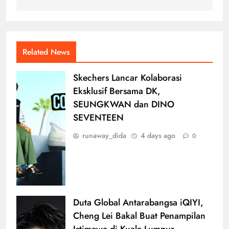
Related News
Skechers Lancar Kolaborasi
Eksklusif Bersama DK,
SEUNGKWAN dan DINO
SEVENTEEN
runaway_dida
4 days ago
0
Duta Global Antarabangsa iQIYI,
Cheng Lei Bakal Buat Penampilan
Istimewa di Kuala Lumpur