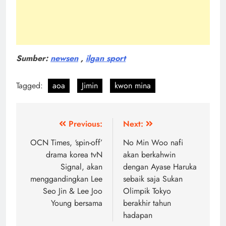
Sumber:
newsen
,
ilgan sport
Tagged:
aoa
Jimin
kwon mina
Post
Previous:
Next:
navigation
OCN Times, ‘spin-off’
No Min Woo nafi
drama korea tvN
akan berkahwin
Signal, akan
dengan Ayase Haruka
menggandingkan Lee
sebaik saja Sukan
Seo Jin & Lee Joo
Olimpik Tokyo
Young bersama
berakhir tahun
hadapan