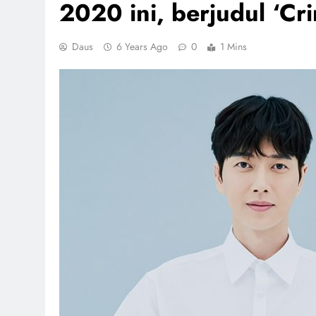
2020 ini, berjudul ‘Cr
Daus
6 Years Ago
0
1 Mins