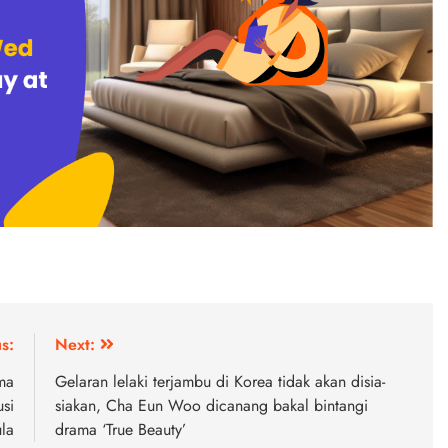
s:
Next:
ma
Gelaran lelaki terjambu di Korea tidak akan disia-
si
siakan, Cha Eun Woo dicanang bakal bintangi
la
drama ‘True Beauty’