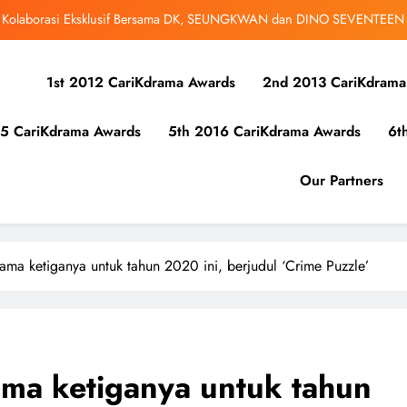
bangsa iQIYI, Cheng Lei Bakal Buat Penampilan Istimewa di Kuala Lumpur
September Ini
ibunuh atau Membunuh’: Filem ‘Tiket Sehala’ Satukan Empat Negara Asia
1st 2012 CariKdrama Awards
2nd 2013 CariKdrama
 Ha Young Terjerat Dalam Cinta, Pembohongan dan Buruan Ketua Sindiket
Jenayah di “Our Sticky Love”
5 CariKdrama Awards
5th 2016 CariKdrama Awards
6t
r Kolaborasi Eksklusif Bersama DK, SEUNGKWAN dan DINO SEVENTEEN
Our Partners
bangsa iQIYI, Cheng Lei Bakal Buat Penampilan Istimewa di Kuala Lumpur
September Ini
ibunuh atau Membunuh’: Filem ‘Tiket Sehala’ Satukan Empat Negara Asia
ama ketiganya untuk tahun 2020 ini, berjudul ‘Crime Puzzle’
ma ketiganya untuk tahun