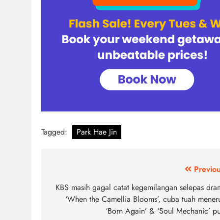
Tagged:
Park Hae Jin
Post
Previou
navigation
KBS masih gagal catat kegemilangan selepas dra
‘When the Camellia Blooms’, cuba tuah meneru
‘Born Again’ & ‘Soul Mechanic’ pu