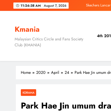
Skip
11:26:39 AM
August 7, 2026
Duta Global Antara
to
content
‘D
Kmania
Jung Hae In dan
4th 201
Malaysian Critics Circle and Fans Society
Skechers Lanca
Club (KMANIA)
Duta Global Antara
‘D
Home
2020
April
24
Park Hae Jin umum dr
KDRAMA
Park Hae Jin umum dra