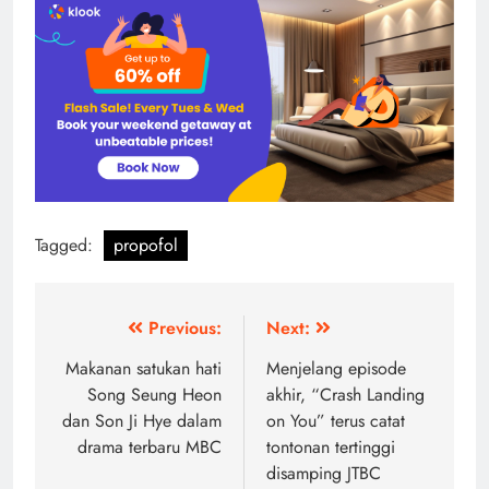
Tagged:
propofol
Post
Previous:
Next:
navigation
Makanan satukan hati
Menjelang episode
Song Seung Heon
akhir, “Crash Landing
dan Son Ji Hye dalam
on You” terus catat
drama terbaru MBC
tontonan tertinggi
disamping JTBC