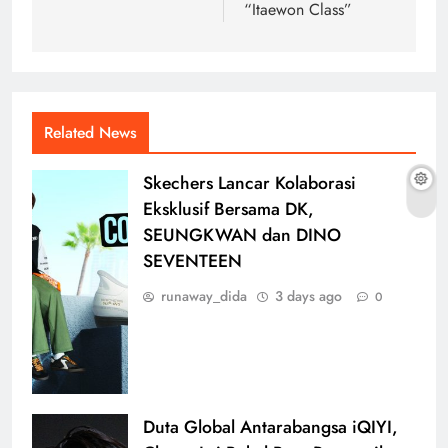
“Itaewon Class”
Related News
Skechers Lancar Kolaborasi
Eksklusif Bersama DK,
SEUNGKWAN dan DINO
SEVENTEEN
runaway_dida
3 days ago
0
Duta Global Antarabangsa iQIYI,