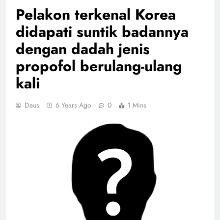
Pelakon terkenal Korea
didapati suntik badannya
dengan dadah jenis
propofol berulang-ulang
kali
Daus
6 Years Ago
0
1 Mins