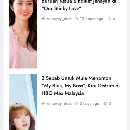
Buruan Ketua Sindiket Jenayah di
“Our Sticky Love”
runaway_dida
12 hours ago
0
3 Sebab Untuk Mula Menonton
“My Bias, My Boss”, Kini Distrim di
HBO Max Malaysia
runaway_dida
3 days ago
0