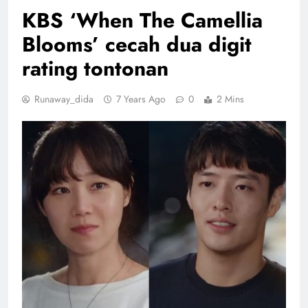
KBS ‘When The Camellia
Blooms’ cecah dua digit
rating tontonan
Runaway_dida
7 Years Ago
0
2 Mins