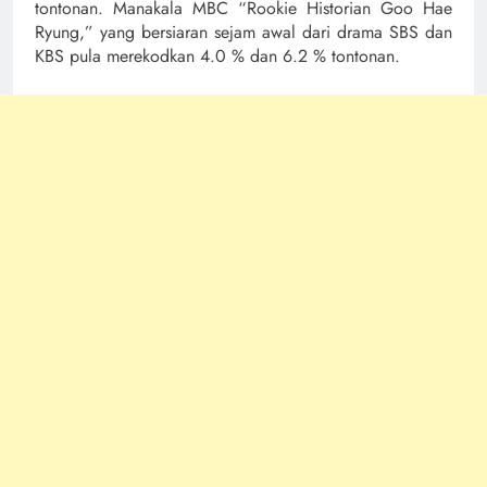
tontonan. Manakala MBC “Rookie Historian Goo Hae
Ryung,” yang bersiaran sejam awal dari drama SBS dan
KBS pula merekodkan 4.0 % dan 6.2 % tontonan.