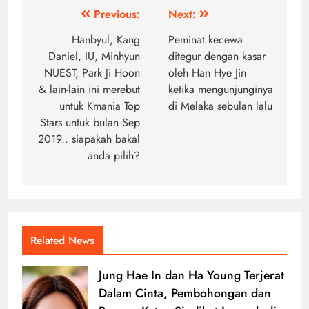
Post
Previous:
Next:
navigation
Hanbyul, Kang
Peminat kecewa
Daniel, IU, Minhyun
ditegur dengan kasar
NUEST, Park Ji Hoon
oleh Han Hye Jin
& lain-lain ini merebut
ketika mengunjunginya
untuk Kmania Top
di Melaka sebulan lalu
Stars untuk bulan Sep
2019.. siapakah bakal
anda pilih?
Related News
Jung Hae In dan Ha Young Terjerat
Dalam Cinta, Pembohongan dan