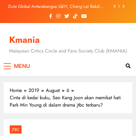
Skip
Duta Global Antarabangsa iQIYI, Cheng Lei Bakal
to
Buat Penampilan Istimewa di Kuala Lumpur
September Ini
content
‘Dibunuh atau Membunuh’: Filem ‘Tiket Sehala’
Satukan Empat Negara Asia
3 Sebab Untuk Mula Menonton “My Bias, My Boss”,
Kini Distrim di HBO Max Malaysia
Kmania
Skechers Lancar Kolaborasi Eksklusif Bersama DK,
SEUNGKWAN dan DINO SEVENTEEN
Malaysian Critics Circle and Fans Society Club (KMANIA)
Duta Global Antarabangsa iQIYI, Cheng Lei Bakal
Buat Penampilan Istimewa di Kuala Lumpur
MENU
September Ini
‘Dibunuh atau Membunuh’: Filem ‘Tiket Sehala’
Satukan Empat Negara Asia
3 Sebab Untuk Mula Menonton “My Bias, My Boss”,
Kini Distrim di HBO Max Malaysia
Home
2019
August
6
Cinta di kedai buku, Seo Kang Joon akan memikat hati
Park Min Young di dalam drama jtbc terbaru?
JTBC