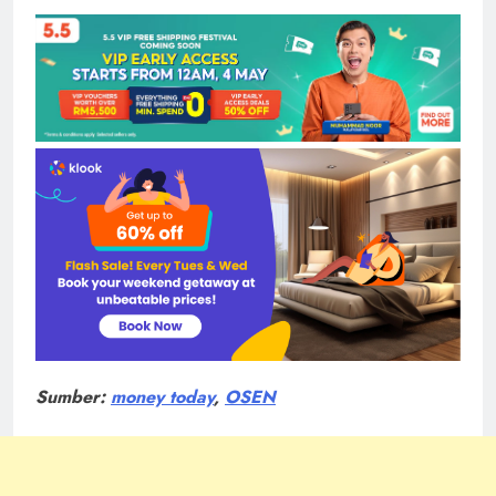
Sumber:
money today
,
OSEN