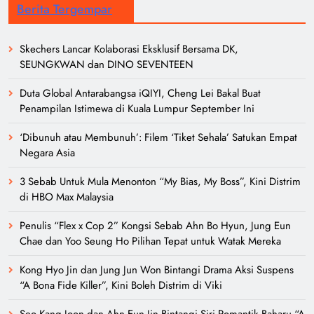
Berita Tergempar
Skechers Lancar Kolaborasi Eksklusif Bersama DK,
SEUNGKWAN dan DINO SEVENTEEN
Duta Global Antarabangsa iQIYI, Cheng Lei Bakal Buat
Penampilan Istimewa di Kuala Lumpur September Ini
‘Dibunuh atau Membunuh’: Filem ‘Tiket Sehala’ Satukan Empat
Negara Asia
3 Sebab Untuk Mula Menonton “My Bias, My Boss”, Kini Distrim
di HBO Max Malaysia
Penulis “Flex x Cop 2” Kongsi Sebab Ahn Bo Hyun, Jung Eun
Chae dan Yoo Seung Ho Pilihan Tepat untuk Watak Mereka
Kong Hyo Jin dan Jung Jun Won Bintangi Drama Aksi Suspens
“A Bona Fide Killer”, Kini Boleh Distrim di Viki
Seo Kang Joon dan Ahn Eun Jin Bintangi Siri Romantik Baharu “A