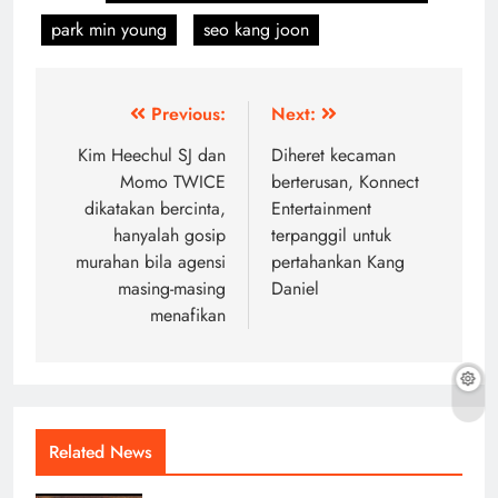
park min young
seo kang joon
Post
Previous:
Next:
navigation
Kim Heechul SJ dan
Diheret kecaman
Momo TWICE
berterusan, Konnect
dikatakan bercinta,
Entertainment
hanyalah gosip
terpanggil untuk
murahan bila agensi
pertahankan Kang
masing-masing
Daniel
menafikan
Related News