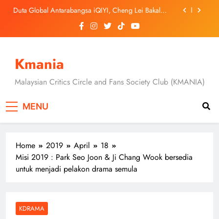
Skip
Duta Global Antarabangsa iQIYI, Cheng Lei Bakal
to
Buat Penampilan Istimewa di Kuala Lumpur
September Ini
content
‘Dibunuh atau Membunuh’: Filem ‘Tiket Sehala’
Satukan Empat Negara Asia
Jung Hae In dan Ha Young Terjerat Dalam Cinta,
Pembohongan dan Buruan Ketua Sindiket Jenayah di
Kmania
“Our Sticky Love”
Skechers Lancar Kolaborasi Eksklusif Bersama DK,
SEUNGKWAN dan DINO SEVENTEEN
Malaysian Critics Circle and Fans Society Club (KMANIA)
Duta Global Antarabangsa iQIYI, Cheng Lei Bakal
Buat Penampilan Istimewa di Kuala Lumpur
MENU
September Ini
‘Dibunuh atau Membunuh’: Filem ‘Tiket Sehala’
Satukan Empat Negara Asia
Home
2019
April
18
Misi 2019 : Park Seo Joon & Ji Chang Wook bersedia
untuk menjadi pelakon drama semula
KDRAMA