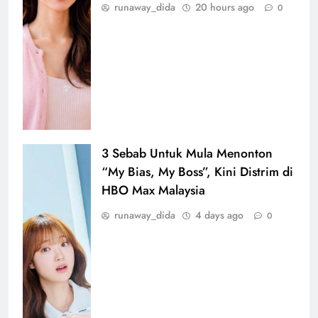
runaway_dida
20 hours ago
0
3 Sebab Untuk Mula Menonton
“My Bias, My Boss”, Kini Distrim di
HBO Max Malaysia
runaway_dida
4 days ago
0