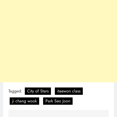
Tagged:
City of Stars
itaewon class
ji chang wook
Park Seo Joon