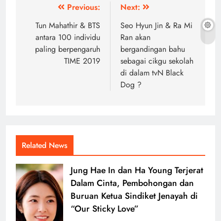
Post
Previous:
Next:
navigation
Tun Mahathir & BTS
Seo Hyun Jin & Ra Mi
antara 100 individu
Ran akan
paling berpengaruh
bergandingan bahu
TIME 2019
sebagai cikgu sekolah
di dalam tvN Black
Dog ?
Related News
Jung Hae In dan Ha Young Terjerat
Dalam Cinta, Pembohongan dan
Buruan Ketua Sindiket Jenayah di
“Our Sticky Love”