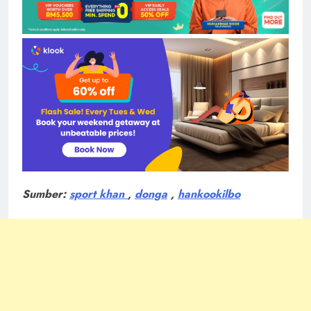
Sumber:
sport khan
,
donga
,
hankookilbo