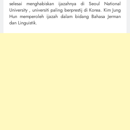
selesai menghabiskan ijazahnya di
Seoul National
University , universiti paling berprestij di Korea. Kim Jung
Hun memperoleh ijazah dalam bidang Bahasa Jerman
dan Linguistik.