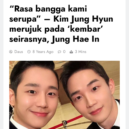
“Rasa bangga kami
serupa” – Kim Jung Hyun
merujuk pada ‘kembar’
seirasnya, Jung Hae In
Daus
8 Years Ago
0
3 Mins