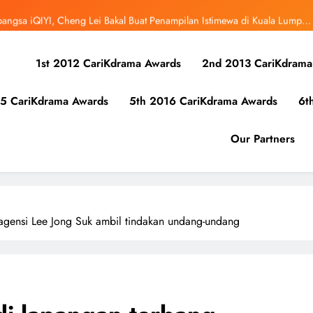
bangsa iQIYI, Cheng Lei Bakal Buat Penampilan Istimewa di Kuala Lumpur
September Ini
ibunuh atau Membunuh’: Filem ‘Tiket Sehala’ Satukan Empat Negara Asia
1st 2012 CariKdrama Awards
2nd 2013 CariKdrama
 Ha Young Terjerat Dalam Cinta, Pembohongan dan Buruan Ketua Sindiket
Jenayah di “Our Sticky Love”
5 CariKdrama Awards
5th 2016 CariKdrama Awards
6t
r Kolaborasi Eksklusif Bersama DK, SEUNGKWAN dan DINO SEVENTEEN
bangsa iQIYI, Cheng Lei Bakal Buat Penampilan Istimewa di Kuala Lumpur
Our Partners
September Ini
ibunuh atau Membunuh’: Filem ‘Tiket Sehala’ Satukan Empat Negara Asia
 agensi Lee Jong Suk ambil tindakan undang-undang