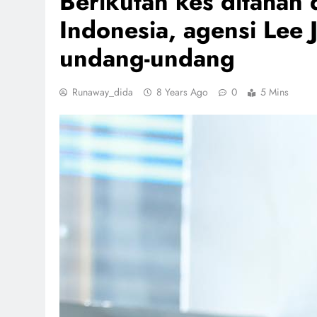
Berikutan kes ditahan 
Indonesia, agensi Lee 
undang-undang
Runaway_dida
8 Years Ago
0
5 Mins