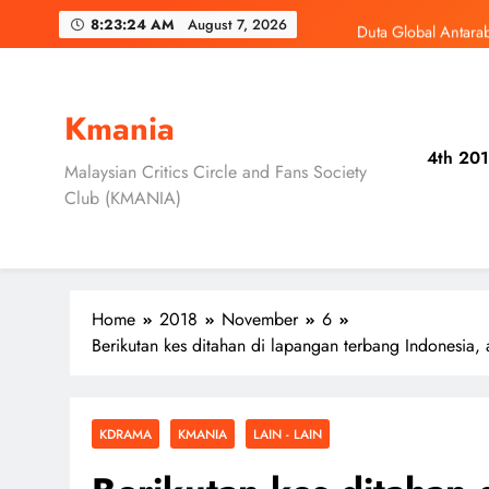
Skip
Duta Global Antara
8:23:26 AM
August 7, 2026
to
content
‘D
Jung Hae In dan
Kmania
4th 201
Skechers Lanca
Malaysian Critics Circle and Fans Society
Club (KMANIA)
Duta Global Antara
‘D
Home
2018
November
6
Berikutan kes ditahan di lapangan terbang Indonesia,
KDRAMA
KMANIA
LAIN - LAIN