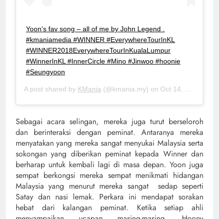
Yoon's fav song – all of me by John Legend .
#kmaniamedia #WINNER #EverywhereTourInKL
#WINNER2018EverywhereTourInKualaLumpur
#WinnerInKL #InnerCircle #Mino #Jinwoo #hoonie
#Seungyoon
A post shared by
KMania
(@kmania.my) on
Oct 14, 2018 at 3:46am PDT
Sebagai acara selingan, mereka juga turut berseloroh
dan berinteraksi dengan peminat. Antaranya mereka
menyatakan yang mereka sangat menyukai Malaysia serta
sokongan yang diberikan peminat kepada Winner dan
berharap untuk kembali lagi di masa depan. Yoon juga
sempat berkongsi mereka sempat menikmati hidangan
Malaysia yang menurut mereka sangat sedap seperti
Satay dan nasi lemak. Perkara ini mendapat sorakan
hebat dari kalangan peminat. Ketika setiap ahli
menyampaikan ucapan masing-masing, Hoony