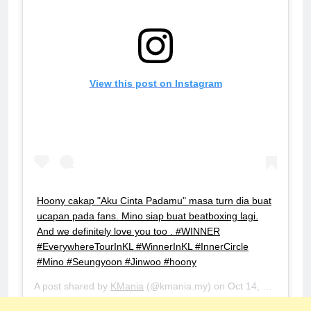
View this post on Instagram
Hoony cakap "Aku Cinta Padamu" masa turn dia buat
ucapan pada fans. Mino siap buat beatboxing lagi.
And we definitely love you too . #WINNER
#EverywhereTourInKL #WinnerInKL #InnerCircle
#Mino #Seungyoon #Jinwoo #hoony
A post shared by
KMania
(@kmania.my) on
Oct 14, 2018 at 7:31pm PDT