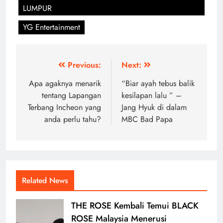
LUMPUR
YG Entertainment
Post
Previous:
Next:
navigation
Apa agaknya menarik
“Biar ayah tebus balik
tentang Lapangan
kesilapan lalu ” –
Terbang Incheon yang
Jang Hyuk di dalam
anda perlu tahu?
MBC Bad Papa
Related News
THE ROSE Kembali Temui BLACK
ROSE Malaysia Menerusi