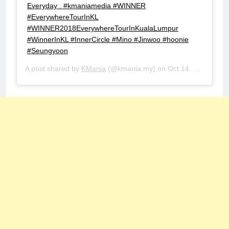
Everyday . #kmaniamedia #WINNER
#EverywhereTourInKL
#WINNER2018EverywhereTourInKualaLumpur
#WinnerInKL #InnerCircle #Mino #Jinwoo #hoonie
#Seungyoon
A post shared by
KMania
(@kmania.my) on
Oct 14, 2018 at 3:26am PDT