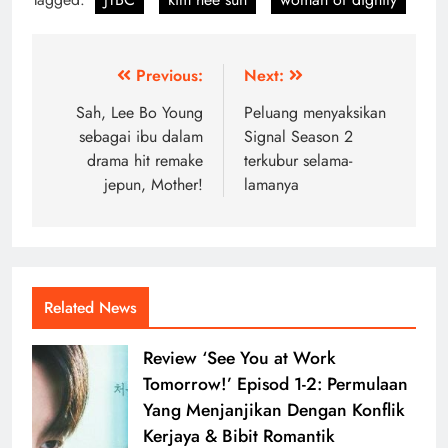
Post
Previous:
Next:
navigation
Sah, Lee Bo Young
Peluang menyaksikan
sebagai ibu dalam
Signal Season 2
drama hit remake
terkubur selama-
jepun, Mother!
lamanya
Related News
Review ‘See You at Work
Tomorrow!’ Episod 1-2: Permulaan
Yang Menjanjikan Dengan Konflik
Kerjaya & Bibit Romantik