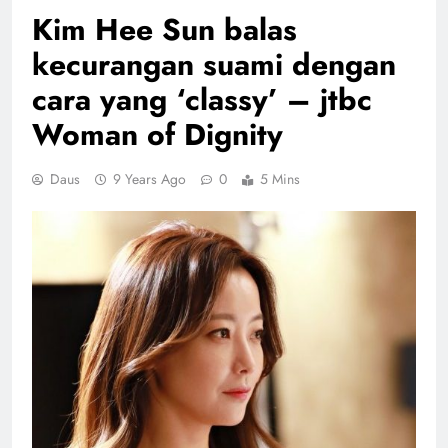
Kim Hee Sun balas
kecurangan suami dengan
cara yang ‘classy’ – jtbc
Woman of Dignity
Daus
9 Years Ago
0
5 Mins