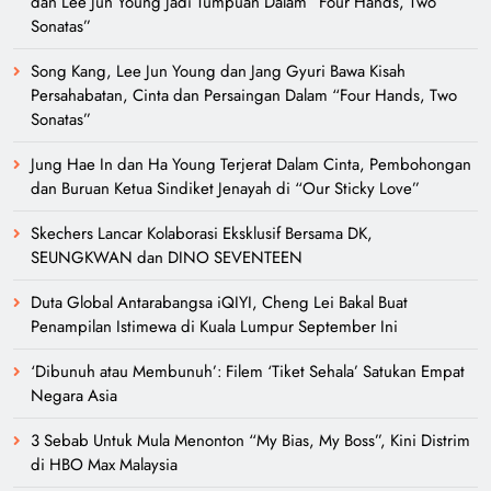
dan Lee Jun Young Jadi Tumpuan Dalam “Four Hands, Two
Sonatas”
Song Kang, Lee Jun Young dan Jang Gyuri Bawa Kisah
Persahabatan, Cinta dan Persaingan Dalam “Four Hands, Two
Sonatas”
Jung Hae In dan Ha Young Terjerat Dalam Cinta, Pembohongan
dan Buruan Ketua Sindiket Jenayah di “Our Sticky Love”
Skechers Lancar Kolaborasi Eksklusif Bersama DK,
SEUNGKWAN dan DINO SEVENTEEN
Duta Global Antarabangsa iQIYI, Cheng Lei Bakal Buat
Penampilan Istimewa di Kuala Lumpur September Ini
‘Dibunuh atau Membunuh’: Filem ‘Tiket Sehala’ Satukan Empat
Negara Asia
3 Sebab Untuk Mula Menonton “My Bias, My Boss”, Kini Distrim
di HBO Max Malaysia