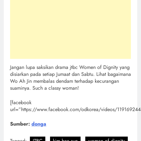
Jangan lupa saksikan drama jtbc Women of Dignity yang
disiarkan pada setiap Jumaat dan Sabtu. Lihat bagaimana
Wo Ah Jin membalas dendam terhadap kecurangan
suaminya. Such a classy woman!
[facebook
url=”https://www.facebook.com/odkorea/videos/11916924
Sumber:
donga
Tagged:
JTBC
kim hee sun
woman of dignity