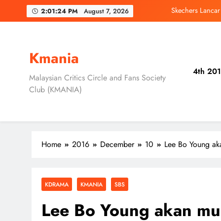
Skip
Duta Global Antara
2:01:26 PM
August 7, 2026
to
content
‘D
Jung Hae In dan
Kmania
4th 201
Skechers Lanca
Malaysian Critics Circle and Fans Society
Club (KMANIA)
Duta Global Antara
‘D
Home
2016
December
10
Lee Bo Young ak
KDRAMA
KMANIA
SBS
Lee Bo Young akan mu