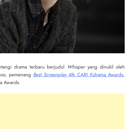
tangi drama terbaru berjudul
Whisper
yang dinukil oleh
g Soo, pemenang
Best Screenplay
4th CARI Kdrama Awards
,
a Awards.