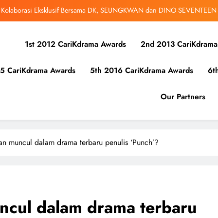
bangsa iQIYI, Cheng Lei Bakal Buat Penampilan Istimewa di Kuala Lumpur
September Ini
ibunuh atau Membunuh’: Filem ‘Tiket Sehala’ Satukan Empat Negara Asia
1st 2012 CariKdrama Awards
2nd 2013 CariKdrama
 Ha Young Terjerat Dalam Cinta, Pembohongan dan Buruan Ketua Sindiket
Jenayah di “Our Sticky Love”
5 CariKdrama Awards
5th 2016 CariKdrama Awards
6t
r Kolaborasi Eksklusif Bersama DK, SEUNGKWAN dan DINO SEVENTEEN
bangsa iQIYI, Cheng Lei Bakal Buat Penampilan Istimewa di Kuala Lumpur
Our Partners
September Ini
ibunuh atau Membunuh’: Filem ‘Tiket Sehala’ Satukan Empat Negara Asia
an muncul dalam drama terbaru penulis ‘Punch’?
ncul dalam drama terbaru