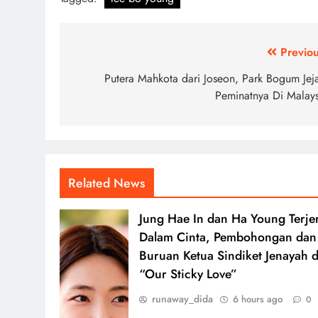
Post
Previou
navigation
Putera Mahkota dari Joseon, Park Bogum Jeja
Peminatnya Di Malays
Related News
Jung Hae In dan Ha Young Terje
Dalam Cinta, Pembohongan dan
Buruan Ketua Sindiket Jenayah d
“Our Sticky Love”
runaway_dida
6 hours ago
0