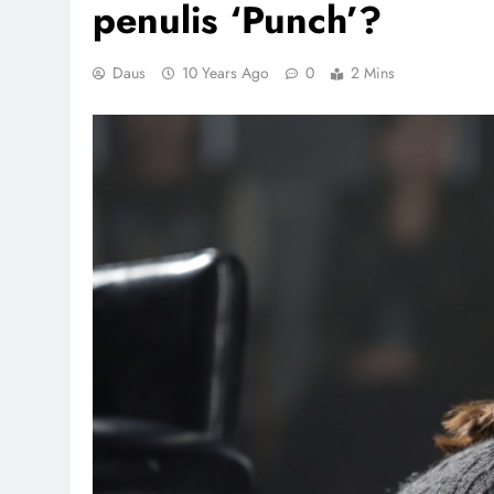
penulis ‘Punch’?
Daus
10 Years Ago
0
2 Mins