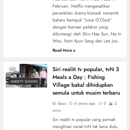
Februari, Netflix mengesahkan
penerbitan drama komedi romantik
baharu bertajuk “Love O’Clock”
dengan barisan pelakon yang
dibintangi oleh Shin Hae Sun, Na In
Woo, Yoon Kyun Sang dan Lee Joo…
Read More
Siri realiti tv popular, tvN 3
Meals a Day : Fishing
VARIETY SHOWS
Village bakal dihidupkan
semula untuk musim terbaru
daus
6 years ago
0
2
mins
Siri realiti tv popular yang pernah
menghiasi cenel tvN tak lama dulu,