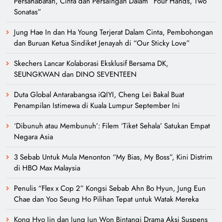
Persahabatan, Cinta dan Persaingan Dalam “Four Hands, Two
Sonatas”
Jung Hae In dan Ha Young Terjerat Dalam Cinta, Pembohongan
dan Buruan Ketua Sindiket Jenayah di “Our Sticky Love”
Skechers Lancar Kolaborasi Eksklusif Bersama DK,
SEUNGKWAN dan DINO SEVENTEEN
Duta Global Antarabangsa iQIYI, Cheng Lei Bakal Buat
Penampilan Istimewa di Kuala Lumpur September Ini
‘Dibunuh atau Membunuh’: Filem ‘Tiket Sehala’ Satukan Empat
Negara Asia
3 Sebab Untuk Mula Menonton “My Bias, My Boss”, Kini Distrim
di HBO Max Malaysia
Penulis “Flex x Cop 2” Kongsi Sebab Ahn Bo Hyun, Jung Eun
Chae dan Yoo Seung Ho Pilihan Tepat untuk Watak Mereka
Kong Hyo Jin dan Jung Jun Won Bintangi Drama Aksi Suspens