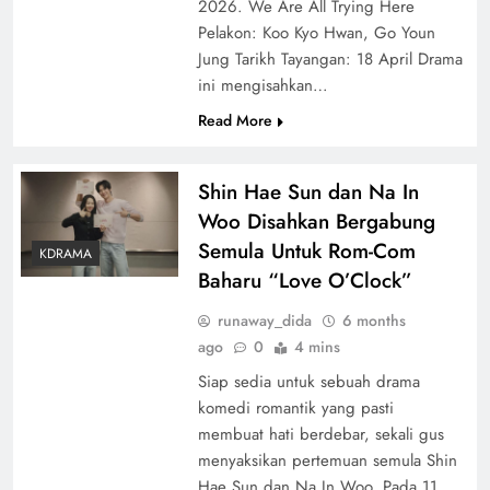
2026. We Are All Trying Here
Pelakon: Koo Kyo Hwan, Go Youn
Jung Tarikh Tayangan: 18 April Drama
ini mengisahkan…
Read More
Shin Hae Sun dan Na In
Woo Disahkan Bergabung
Semula Untuk Rom-Com
KDRAMA
Baharu “Love O’Clock”
runaway_dida
6 months
ago
0
4 mins
Siap sedia untuk sebuah drama
komedi romantik yang pasti
membuat hati berdebar, sekali gus
menyaksikan pertemuan semula Shin
Hae Sun dan Na In Woo. Pada 11