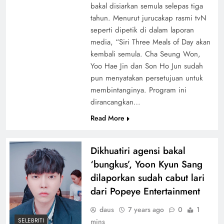
bakal disiarkan semula selepas tiga
tahun. Menurut jurucakap rasmi tvN
seperti dipetik di dalam laporan
media, “Siri Three Meals of Day akan
kembali semula. Cha Seung Won,
Yoo Hae Jin dan Son Ho Jun sudah
pun menyatakan persetujuan untuk
membintanginya. Program ini
dirancangkan…
Read More
Dikhuatiri agensi bakal
‘bungkus’, Yoon Kyun Sang
dilaporkan sudah cabut lari
dari Popeye Entertainment
daus
7 years ago
0
1
SELEBRITI
mins