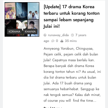
[Update] 17 drama Korea
terbaru untuk korang tonton
sampai lebam sepanjang
Julai ini!
KDRAMA
KMANIA
runaway_dida
7 years
ago
0
35 mins
Annyeong Yorobun, Chinguyaa,
Pejam celik, pejam celik dah bulan
Julai! Cepatnya masa berlalu kan.
Berapa banyak dah drama Korea
korang tonton tahun ni? As usual, ini
dia list drama terbaru untuk bulan
Julai. Ada 17 buah drama yang
semuanya hebat-hebat. Sanggup ke
nak tengok semua? Kalau dah minat,
of course you will find the time…