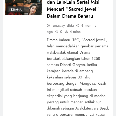
dan Lain-Lain Sertai Misi
Mencari “Sacred Jewel”
KDRAMA
Dalam Drama Baharu
runaway_dida
4 months
ago
0
4 mins
Drama baharu JTBC, “Sacred Jewel”,
telah mendedahkan gambar pertama
watak-watak utama! Drama ini
berlatarbelakangkan tahun 1258
semasa Dinasti Goryeo, ketika
kerajaan berada di ambang
kekalahan selepas 30 tahun
berperang dengan Mongolia. Kisah
ini mengikuti sebuah pasukan
ekspedisi yang berjuang di medan
perang untuk mencari artifak suci
dikenali sebagai Avalokitesvara Bead,
yang dipercayai mempunyai kuasa