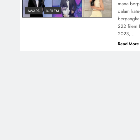
mana berp
dalam kate
AWARD
K-FILEM
berpangkal
222 filem 
2023,…
Read More