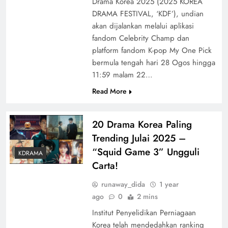
Drama Korea 2025 (2025 KOREA
DRAMA FESTIVAL, ‘KDF’), undian
akan dijalankan melalui aplikasi
fandom Celebrity Champ dan
platform fandom K-pop My One Pick
bermula tengah hari 28 Ogos hingga
11:59 malam 22…
Read More
20 Drama Korea Paling
Trending Julai 2025 –
“Squid Game 3” Ungguli
KDRAMA
Carta!
runaway_dida
1 year
ago
0
2 mins
Institut Penyelidikan Perniagaan
Korea telah mendedahkan ranking