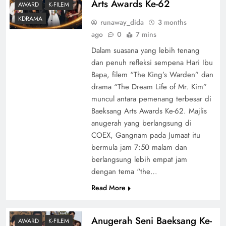
Arts Awards Ke-62
AWARD
K-FILEM
KDRAMA
runaway_dida
3 months
ago
0
7 mins
Dalam suasana yang lebih tenang
dan penuh refleksi sempena Hari Ibu
Bapa, filem “The King’s Warden” dan
drama “The Dream Life of Mr. Kim”
muncul antara pemenang terbesar di
Baeksang Arts Awards Ke-62. Majlis
anugerah yang berlangsung di
COEX, Gangnam pada Jumaat itu
bermula jam 7:50 malam dan
berlangsung lebih empat jam
dengan tema “the…
Read More
Anugerah Seni Baeksang Ke-
AWARD
K-FILEM