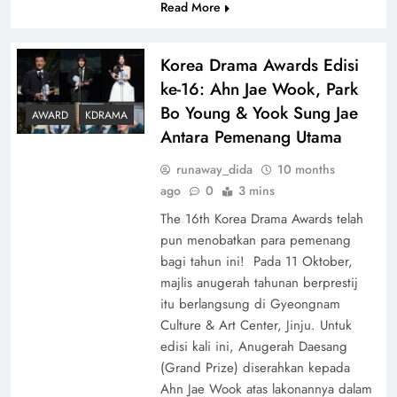
Read More
Korea Drama Awards Edisi
ke-16: Ahn Jae Wook, Park
Bo Young & Yook Sung Jae
AWARD
KDRAMA
Antara Pemenang Utama
runaway_dida
10 months
ago
0
3 mins
The 16th Korea Drama Awards telah
pun menobatkan para pemenang
bagi tahun ini! Pada 11 Oktober,
majlis anugerah tahunan berprestij
itu berlangsung di Gyeongnam
Culture & Art Center, Jinju. Untuk
edisi kali ini, Anugerah Daesang
(Grand Prize) diserahkan kepada
Ahn Jae Wook atas lakonannya dalam