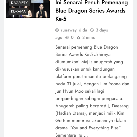
Ini Senarai Penuh Pemenang
K-VARIETY
Blue Dragon Series Awards
KDRAMA
Ke-5
runaway_dida
3 days
ago
0
3 mins
Senarai pemenang Blue Dragon
Series Awards Ke-5 akhirnya
diumumkan! Majlis anugerah yang
dikhususkan untuk kandungan
platform penstriman itu berlangsung
pada 31 Julai, dengan Lim Yoona dan
Jun Hyun Moo sekali lagi
bergandingan sebagai pengacara.
Anugerah paling berprestij, Daesang
(Hadiah Utama), menjadi milik Kim
Go Eun menerusi lakonannya dalam
drama “You and Everything Else”.
Sementara itu,…