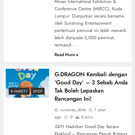
Mines International Exhibition &
Conference Centre (MIECC), Kuala
Lumpur. Dianjurkan secara bersama
oleh Sunstrong Entertainment
pertemuan peminat ini telah menarik
lebih daripada 5,000 peminat,
termasuk…
Read More
G-DRAGON Kembali dengan
‘Good Day’ – 3 Sebab Anda
Tak Boleh Lepaskan
K-VARIETY
KPOP
Rancangan Ini!
runaway_dida
1 year
ago
0
5 mins
iQIYI Hadirkan Good Day Secara
Eksklusif – Rancangan Penuh Bintang