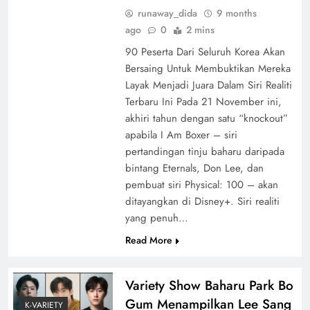
runaway_dida
9 months
ago
0
2 mins
90 Peserta Dari Seluruh Korea Akan
Bersaing Untuk Membuktikan Mereka
Layak Menjadi Juara Dalam Siri Realiti
Terbaru Ini Pada 21 November ini,
akhiri tahun dengan satu “knockout”
apabila I Am Boxer – siri
pertandingan tinju baharu daripada
bintang Eternals, Don Lee, dan
pembuat siri Physical: 100 – akan
ditayangkan di Disney+. Siri realiti
yang penuh…
Read More
Variety Show Baharu Park Bo
Gum Menampilkan Lee Sang
K-VARIETY