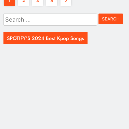
1
2
3
4
Search
for:
SPOTIFY’S 2024 Best Kpop Songs