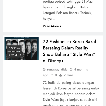
pertiga episod sehingga 31 Mac
layak dipertimbangkan. Untuk
kategori Pelakon Baharu Terbaik,
hanya…
Read More
72 Fashionista Korea Bakal
Bersaing Dalam Reality
DISNEY+
Show Baharu “Style Wars”
K-VARIETY
di Disney+
runaway_dida
4 months
ago
0
2 mins
72 individu paling obses dengan
fesyen di Korea bakal bersaing untuk
menjadi ikon fesyen negara dalam
Style Wars (tajuk kerja), sebuah siri
realiti survival baharu yang akan