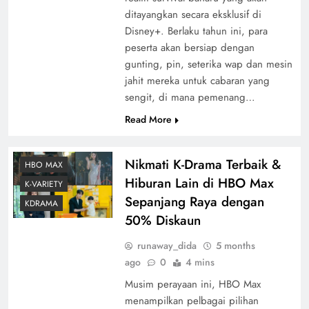
ditayangkan secara eksklusif di
Disney+. Berlaku tahun ini, para
peserta akan bersiap dengan
gunting, pin, seterika wap dan mesin
jahit mereka untuk cabaran yang
sengit, di mana pemenang…
Read More
Nikmati K-Drama Terbaik &
HBO MAX
Hiburan Lain di HBO Max
K-VARIETY
Sepanjang Raya dengan
KDRAMA
50% Diskaun
runaway_dida
5 months
ago
0
4 mins
Musim perayaan ini, HBO Max
menampilkan pelbagai pilihan