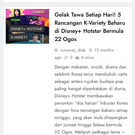
Gelak Tawa Setiap Hari! 5
Rancangan K-Variety Baharu
DISNEY+ HOTSTAR
di Disney+ Hotstar Bermula
K-VARIETY
22 Ogos
runaway_dida
12 months
ago
0
4 mins
Dengan makanan, muzik, drama dan
selebriti Korea terus menduduki carta
sebagai antara rujukan budaya pop
paling hangat diperkatakan di dunia,
Disney+ Hotstar membawakan
penonton “dos harian” hiburan Korea
dengan lima rancangan baharu setiap
minggu, yang akan mula ditayangkan
dari Jumaat hingga Selasa bermula
22 Ogos. Meliputi pelbagai tema —