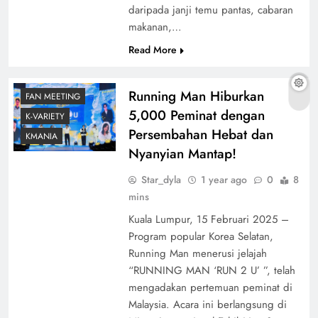
daripada janji temu pantas, cabaran
makanan,…
Read More
Running Man Hiburkan
FAN MEETING
5,000 Peminat dengan
K-VARIETY
Persembahan Hebat dan
KMANIA
Nyanyian Mantap!
Star_dyla
1 year ago
0
8
mins
Kuala Lumpur, 15 Februari 2025 –
Program popular Korea Selatan,
Running Man menerusi jelajah
“RUNNING MAN ‘RUN 2 U’ ”, telah
mengadakan pertemuan peminat di
Malaysia. Acara ini berlangsung di