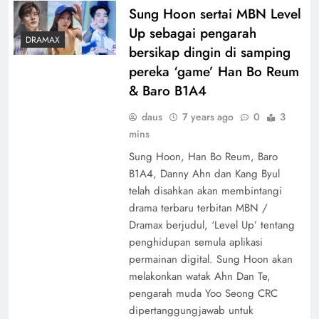
Sung Hoon sertai MBN Level
Up sebagai pengarah
DRAMAX
bersikap dingin di samping
pereka ‘game’ Han Bo Reum
& Baro B1A4
daus
7 years ago
0
3
mins
Sung Hoon, Han Bo Reum, Baro
B1A4, Danny Ahn dan Kang Byul
telah disahkan akan membintangi
drama terbaru terbitan MBN /
Dramax berjudul, ‘Level Up’ tentang
penghidupan semula aplikasi
permainan digital. Sung Hoon akan
melakonkan watak Ahn Dan Te,
pengarah muda Yoo Seong CRC
dipertanggungjawab untuk