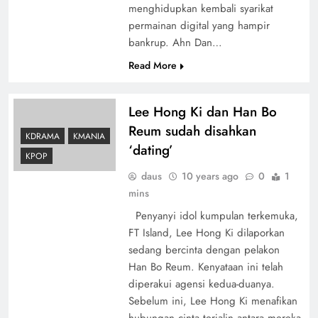
menghidupkan kembali syarikat
permainan digital yang hampir
bankrup. Ahn Dan…
Read More
Lee Hong Ki dan Han Bo
Reum sudah disahkan
KDRAMA
KMANIA
‘dating’
KPOP
daus
10 years ago
0
1
mins
Penyanyi idol kumpulan terkemuka,
FT Island, Lee Hong Ki dilaporkan
sedang bercinta dengan pelakon
Han Bo Reum. Kenyataan ini telah
diperakui agensi kedua-duanya.
Sebelum ini, Lee Hong Ki menafikan
hubungan cinta terjalin antara mereka