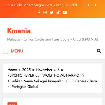
Skip
Duta Global Antarabangsa iQIYI, Cheng Lei Bakal
to
Buat Penampilan Istimewa di Kuala Lumpur
September Ini
content
‘Dibunuh atau Membunuh’: Filem ‘Tiket Sehala’
Satukan Empat Negara Asia
Jung Hae In dan Ha Young Terjerat Dalam Cinta,
Pembohongan dan Buruan Ketua Sindiket Jenayah di
Kmania
“Our Sticky Love”
Skechers Lancar Kolaborasi Eksklusif Bersama DK,
SEUNGKWAN dan DINO SEVENTEEN
Malaysian Critics Circle and Fans Society Club (KMANIA)
Duta Global Antarabangsa iQIYI, Cheng Lei Bakal
Buat Penampilan Istimewa di Kuala Lumpur
MENU
September Ini
‘Dibunuh atau Membunuh’: Filem ‘Tiket Sehala’
Satukan Empat Negara Asia
Home
2025
November
6
PSYCHIC FEVER dan WOLF HOWL HARMONY
Kukuhkan Nama Sebagai Kumpulan J-POP Generasi Baru
di Peringkat Global