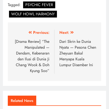
Tagged:
PSYCHIC FEVER
WOLF HOWL HARMONY
Post
Previous:
Next:
navigation
[Drama Review] “The
Dari Skrin ke Dunia
Manipulated —
Nyata — Pesona Chen
Dendam, Kebenaran
Zheyuan Bakal
dan Ilusi di Dunia Ji
Menyapa Kuala
Chang Wook & Doh
Lumpur Disember Ini
Kyung Soo”
Related News