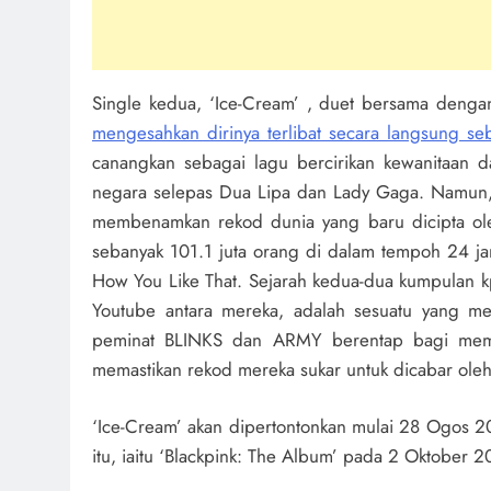
Single kedua, ‘Ice-Cream’ , duet bersama deng
mengesahkan dirinya terlibat secara langsung seb
canangkan sebagai lagu bercirikan kewanitaan d
negara selepas Dua Lipa dan Lady Gaga. Namun,
membenamkan rekod dunia yang baru dicipta ol
sebanyak 101.1 juta orang di dalam tempoh 24 ja
How You Like That. Sejarah kedua-dua kumpulan k
Youtube antara mereka, adalah sesuatu yang men
peminat BLINKS dan ARMY berentap bagi mema
memastikan rekod mereka sukar untuk dicabar oleh 
‘Ice-Cream’ akan dipertontonkan mulai 28 Ogos 
itu, iaitu ‘Blackpink: The Album’ pada 2 Oktober 2