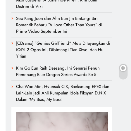
Aksi Suspens “A Bona Fide Killer”, Kini Boleh
Distrim di Viki
Seo Kang Joon dan Ahn Eun Jin Bintangi Siri
Romantik Baharu “A Love Other Than Yours” di
Prime Video September Ini
[CDrama] “Genius Girlfriend” Mula Ditayangkan di
iQIYI 2 Ogos Ini, Dibintangi Tian Xiwei dan Hu
Yitian
Kim Go Eun Raih Daesang, Ini Senarai Penuh
Pemenang Blue Dragon Series Awards Ke-5
Cha Woo Min, Hyunsuk CIX, Baekseung EPEX dan
Lain-Lain Jadi Ahli Kumpulan Idola Fiksyen D.N.X
Dalam ‘My Bias, My Boss’