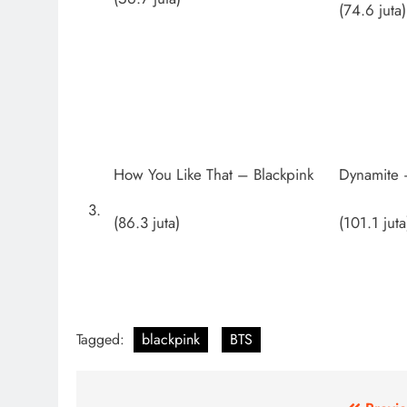
(74.6 juta)
How You Like That – Blackpink
Dynamite 
3.
(86.3 juta)
(101.1 juta
Tagged:
blackpink
BTS