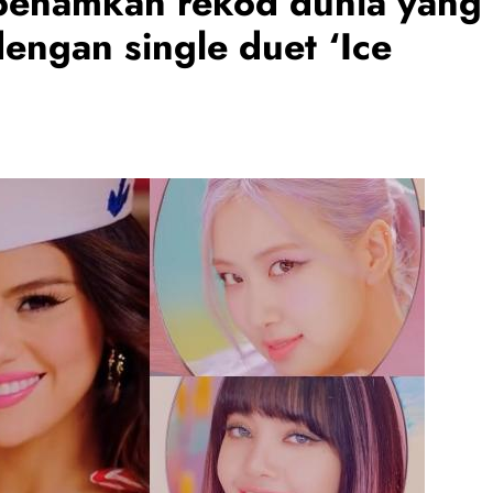
benamkan rekod dunia yang
dengan single duet ‘Ice