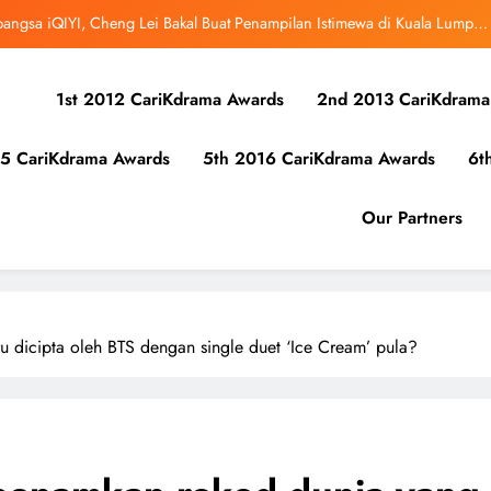
ibunuh atau Membunuh’: Filem ‘Tiket Sehala’ Satukan Empat Negara Asia
uk Mula Menonton “My Bias, My Boss”, Kini Distrim di HBO Max Malaysia
1st 2012 CariKdrama Awards
2nd 2013 CariKdrama
r Kolaborasi Eksklusif Bersama DK, SEUNGKWAN dan DINO SEVENTEEN
5 CariKdrama Awards
5th 2016 CariKdrama Awards
6t
bangsa iQIYI, Cheng Lei Bakal Buat Penampilan Istimewa di Kuala Lumpur
September Ini
ibunuh atau Membunuh’: Filem ‘Tiket Sehala’ Satukan Empat Negara Asia
Our Partners
uk Mula Menonton “My Bias, My Boss”, Kini Distrim di HBO Max Malaysia
dicipta oleh BTS dengan single duet ‘Ice Cream’ pula?