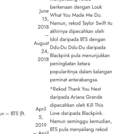
berkenaan dengan Look
June
What You Made Me Do.
15,
Namun, rekod Taylor Swift itu
2018
akhirnya dipecahkan oleh
–
Idol daripada BTS dengan
August
Ddu-Du Ddu-Du daripada
24,
Blackpink pula menunjukkan
2018
peningkatan ketara
popularitinya dalam kalangan
peminat antarabangsa.
*Rekod Thank You Next
daripada Ariana Grande
dipecahkan oleh Kill This
April
Love daripada Blackpink.
uv – BTS (ft.
5,
Namun seminggu kemudian,
2019
BTS pula menyailang rekod
– April