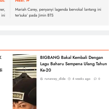
us:
Next:
er,
Mariah Carey, penyanyi lagenda bervokal lantang ini
ini
ter’suka’ pada Jimin BTS
K
BIGBANG Bakal Kembali Dengan
Lagu Baharu Sempena Ulang Tahun
di
Ke-20
runaway_dida
4 weeks ago
0