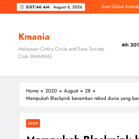
Skip
‘D
5:07:47 AM
August 6, 2026
to
content
3 Sebab Unt
Skechers Lanca
Kmania
4th 201
Duta Global Antara
Malaysian Critics Circle and Fans Society
Club (KMANIA)
‘D
3 Sebab Unt
Home
2020
August
28
Mampukah Blackpink benamkan rekod dunia yang baru 
KPOP