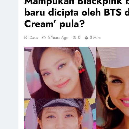
Mampukah Blackpink 
baru dicipta oleh BTS 
Cream’ pula?
Daus
6 Years Ago
0
3 Mins