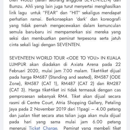
Bumzu. Ahli yang lain juga turut menyertai menghasilkan
lirik lagu untuk “FEAR” dan “HIT” sekaligus mendapat
perhatian ramai. Berkonsepkan ‘dark’ dan koreografi
yang tidak pernah mengecewakan dalam kemunculan
semula baru-baru ini mempamerkan sisi mereka yang
seksi dan membuatkan peminat terpesona serta jatuh
cinta sekali lagi dengan SEVENTEN.
SEVENTEEN WORLD TOUR <ODE TO YOU> IN KUALA
LUMPUR akan diadakan di Axiata Arena pada 22
Februari 2020, mulai jam 7.00 malam. Tiket-tiket dijual
pada harga RM687 (Standing and seated), RM587 (ODE
Zone), RM587 (CAT 1), RM487 (CAT 2) dan RM287
(CAT 3). Harga tiket-tiket ini tidak termasuk dengan cas
pemprosesan sebanyak RM4. Tiket akan dijual secara
rasmi di Centre Court, Atria Shopping Gallery, Petaling
Jaya pada 2 November 2019 dari 11pagi – 4.00 petang
dan jualan tiket secara atas talian juga akan mula dijual
pada hari yang sama mulai jam 6.00 petang
menerusi
Ticket Charge
. Peminat yang membeli tiket