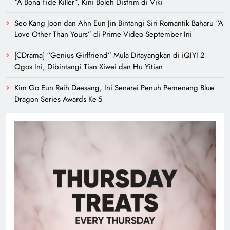
“A Bona Fide Killer”, Kini Boleh Distrim di Viki
Seo Kang Joon dan Ahn Eun Jin Bintangi Siri Romantik Baharu “A
Love Other Than Yours” di Prime Video September Ini
[CDrama] “Genius Girlfriend” Mula Ditayangkan di iQIYI 2
Ogos Ini, Dibintangi Tian Xiwei dan Hu Yitian
Kim Go Eun Raih Daesang, Ini Senarai Penuh Pemenang Blue
Dragon Series Awards Ke-5