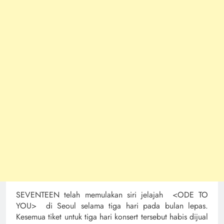
SEVENTEEN telah memulakan siri jelajah <ODE TO
YOU> di Seoul selama tiga hari pada bulan lepas.
Kesemua tiket untuk tiga hari konsert tersebut habis dijual