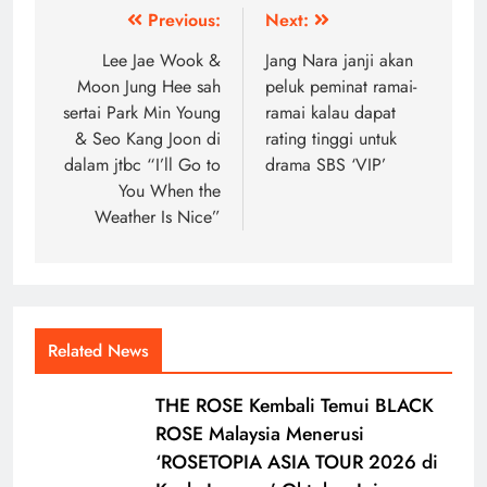
Post
Previous:
Next:
navigation
Lee Jae Wook &
Jang Nara janji akan
Moon Jung Hee sah
peluk peminat ramai-
sertai Park Min Young
ramai kalau dapat
& Seo Kang Joon di
rating tinggi untuk
dalam jtbc “I’ll Go to
drama SBS ‘VIP’
You When the
Weather Is Nice”
Related News
THE ROSE Kembali Temui BLACK
ROSE Malaysia Menerusi
‘ROSETOPIA ASIA TOUR 2026 di