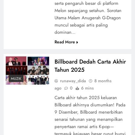
serta pengaruh besar di platform
Melon sepanjang setahun. Sorotan
Utama Malam Anugerah G-Dragon
muncul sebagai artis paling
dominan…
Read More
Billboard Dedah Carta Akhir
Tahun 2025
MUZIK
runaway_dida
8 months
ago
0
6 mins
Carta akhir tahun 2025 keluaran
Billboard akhirnya diumumkan! Pada
9 Disember, Billboard menerbitkan
senarai tahunan yang menampilkan
penyertaan ramai artis K-pop—
termasuk kejayaan besar runut bunyi