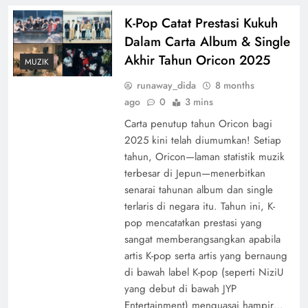
K-Pop Catat Prestasi Kukuh
Dalam Carta Album & Single
Akhir Tahun Oricon 2025
MUZIK
runaway_dida
8 months
ago
0
3 mins
Carta penutup tahun Oricon bagi
2025 kini telah diumumkan! Setiap
tahun, Oricon—laman statistik muzik
terbesar di Jepun—menerbitkan
senarai tahunan album dan single
terlaris di negara itu. Tahun ini, K-
pop mencatatkan prestasi yang
sangat memberangsangkan apabila
artis K-pop serta artis yang bernaung
di bawah label K-pop (seperti NiziU
yang debut di bawah JYP
Entertainment) menguasai hampir…