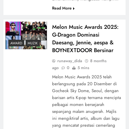
Read More
Melon Music Awards 2025:
G-Dragon Dominasi
Daesang, Jennie, aespa &
AWARD
MUZIK
BOYNEXTDOOR Bersinar
runaway_dida
8 months
ago
0
5 mins
Melon Music Awards 2025 telah
berlangsung pada 20 Disember di
Gocheok Sky Dome, Seoul, dengan
barisan artis K-pop ternama mencipta
pelbagai momen bersejarah
sepanjang malam anugerah. Majlis
ini mengiktiraf artis, album dan lagu
yang mencatat prestasi cemerlang