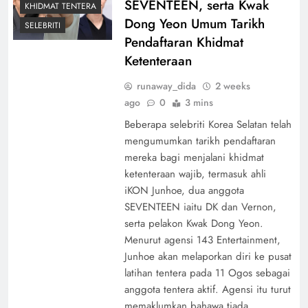
SEVENTEEN, serta Kwak
KHIDMAT TENTERA
Dong Yeon Umum Tarikh
SELEBRITI
Pendaftaran Khidmat
Ketenteraan
runaway_dida
2 weeks
ago
0
3 mins
Beberapa selebriti Korea Selatan telah
mengumumkan tarikh pendaftaran
mereka bagi menjalani khidmat
ketenteraan wajib, termasuk ahli
iKON Junhoe, dua anggota
SEVENTEEN iaitu DK dan Vernon,
serta pelakon Kwak Dong Yeon.
Menurut agensi 143 Entertainment,
Junhoe akan melaporkan diri ke pusat
latihan tentera pada 11 Ogos sebagai
anggota tentera aktif. Agensi itu turut
memaklumkan bahawa tiada…