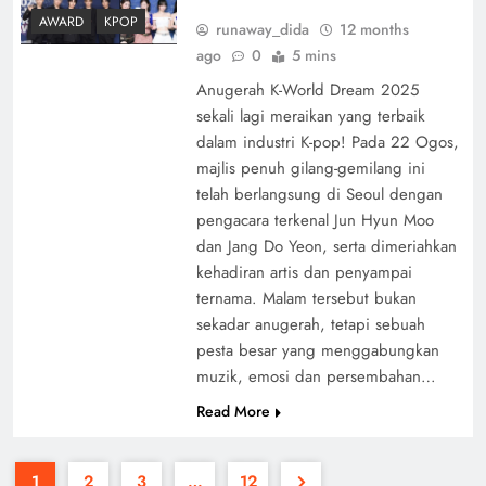
AWARD
KPOP
runaway_dida
12 months
ago
0
5 mins
Anugerah K-World Dream 2025
sekali lagi meraikan yang terbaik
dalam industri K-pop! Pada 22 Ogos,
majlis penuh gilang-gemilang ini
telah berlangsung di Seoul dengan
pengacara terkenal Jun Hyun Moo
dan Jang Do Yeon, serta dimeriahkan
kehadiran artis dan penyampai
ternama. Malam tersebut bukan
sekadar anugerah, tetapi sebuah
pesta besar yang menggabungkan
muzik, emosi dan persembahan…
Read More
1
2
3
…
12