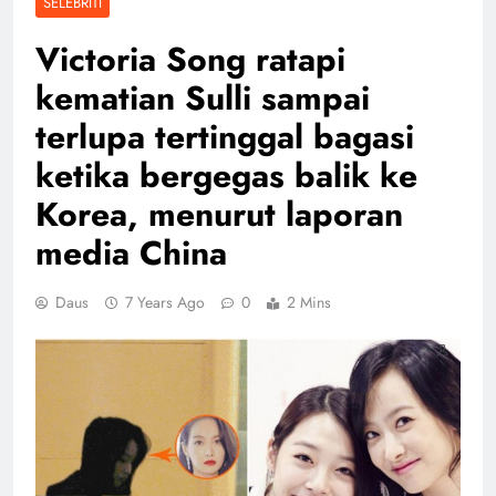
SELEBRITI
Victoria Song ratapi
kematian Sulli sampai
terlupa tertinggal bagasi
ketika bergegas balik ke
Korea, menurut laporan
media China
Daus
7 Years Ago
0
2 Mins