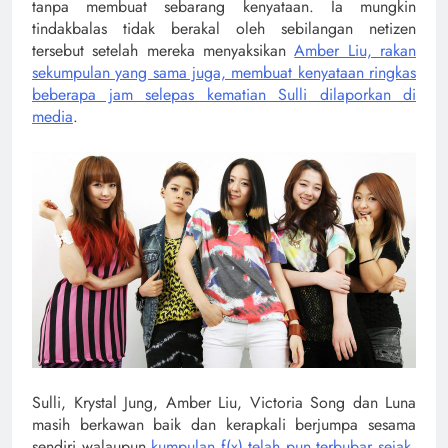
tanpa membuat sebarang kenyataan. Ia mungkin
tindakbalas tidak berakal oleh sebilangan netizen
tersebut setelah mereka menyaksikan
Amber Liu, rakan
sekumpulan yang sama juga, membuat kenyataan ringkas
beberapa jam selepas kematian Sulli dilaporkan di
media
.
Sulli, Krystal Jung, Amber Liu, Victoria Song dan Luna
masih berkawan baik dan kerapkali berjumpa sesama
sendiri walaupun
kumpulan f(x) telah pun terbubar sejak