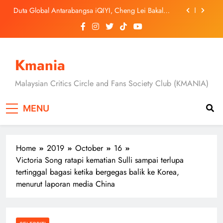
Skip
September Ini
‘Dibunuh atau Membunuh’: Filem ‘Tiket Sehala’
to
Satukan Empat Negara Asia
content
3 Sebab Untuk Mula Menonton “My Bias, My Boss”,
Kini Distrim di HBO Max Malaysia
Skechers Lancar Kolaborasi Eksklusif Bersama DK,
SEUNGKWAN dan DINO SEVENTEEN
Kmania
Duta Global Antarabangsa iQIYI, Cheng Lei Bakal
Buat Penampilan Istimewa di Kuala Lumpur
Malaysian Critics Circle and Fans Society Club (KMANIA)
September Ini
‘Dibunuh atau Membunuh’: Filem ‘Tiket Sehala’
Satukan Empat Negara Asia
MENU
3 Sebab Untuk Mula Menonton “My Bias, My Boss”,
Kini Distrim di HBO Max Malaysia
Home
2019
October
16
Victoria Song ratapi kematian Sulli sampai terlupa
tertinggal bagasi ketika bergegas balik ke Korea,
menurut laporan media China