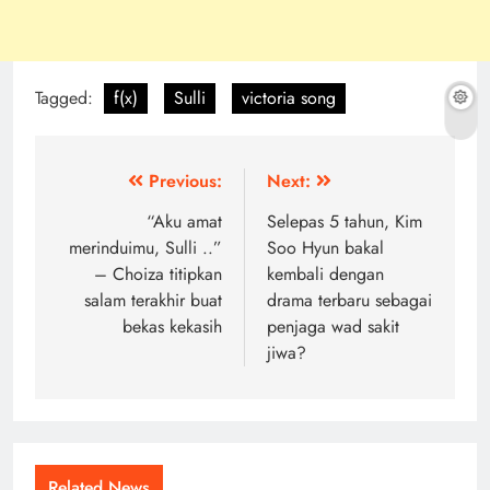
Tagged:
f(x)
Sulli
victoria song
Post
Previous:
Next:
navigation
“Aku amat
Selepas 5 tahun, Kim
merinduimu, Sulli ..”
Soo Hyun bakal
– Choiza titipkan
kembali dengan
salam terakhir buat
drama terbaru sebagai
bekas kekasih
penjaga wad sakit
jiwa?
Related News