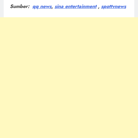
Sumber:
qq news
,
sina entertainment
,
spottvnews