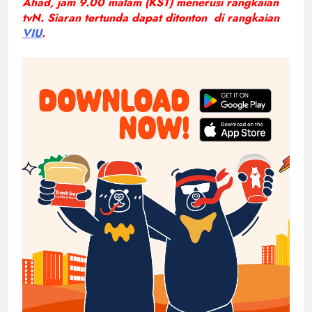
Ahad, jam 9.00 malam (KST) menerusi rangkaian
tvN. Siaran tertunda dapat ditonton di rangkaian
VIU
.