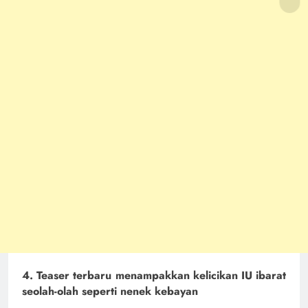
4. Teaser terbaru menampakkan kelicikan IU ibarat
seolah-olah seperti nenek kebayan