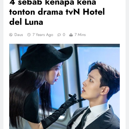
4 sebab kenapa kena
tonton drama tvN Hotel
del Luna
Daus
7 Years Ago
0
7 Mins