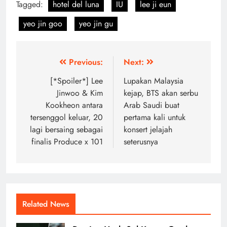
Tagged:
hotel del luna
IU
lee ji eun
yeo jin goo
yeo jin gu
Post
Previous:
Next:
navigation
[*Spoiler*] Lee
Lupakan Malaysia
Jinwoo & Kim
kejap, BTS akan serbu
Kookheon antara
Arab Saudi buat
tersenggol keluar, 20
pertama kali untuk
lagi bersaing sebagai
konsert jelajah
finalis Produce x 101
seterusnya
Related News