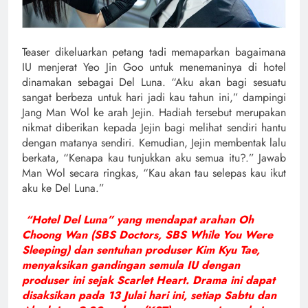
Teaser dikeluarkan petang tadi memaparkan bagaimana
IU menjerat Yeo Jin Goo untuk menemaninya di hotel
dinamakan sebagai Del Luna. “Aku akan bagi sesuatu
sangat berbeza untuk hari jadi kau tahun ini,” dampingi
Jang Man Wol ke arah Jejin. Hadiah tersebut merupakan
nikmat diberikan kepada Jejin bagi melihat sendiri hantu
dengan matanya sendiri. Kemudian, Jejin membentak lalu
berkata, “Kenapa kau tunjukkan aku semua itu?.” Jawab
Man Wol secara ringkas, “Kau akan tau selepas kau ikut
aku ke Del Luna.”
“Hotel Del Luna” yang mendapat arahan Oh
Choong Wan (SBS Doctors, SBS While You Were
Sleeping) dan sentuhan produser Kim Kyu Tae,
menyaksikan gandingan semula IU dengan
produser ini sejak Scarlet Heart. Drama ini dapat
disaksikan pada 13 Julai hari ini, setiap Sabtu dan