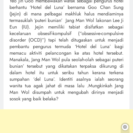
Yeo Jin Goo membawakan watak sebagai pengurus hotel
berhantu ‘Hotel del Luna’ bernama Goo Chan Sung
(Jejin) di mana pelbagai makhluk halus mendiaminya
termasuklah ‘puteri bunian’ Jang Man Wol lakonan Lee Ji
Eun (IU). Jejin memiliki tabiat disifatkan sebagai
kecelaruan obsesif-kompulsif (“obsessive-compulsive
disorder (OCD)”) tapi telah ditugaskan untuk menjadi
pembantu pengurus termuda ‘Hotel del Luna’ bagi
memacu aktiviti pelancongan ke atas hotel tersebut.
Manakala, Jang Man Wol pula seolah-olah sebagai puteri
bunian’ tersebut yang dikatakan terpaksa dikurung di
dalam hotel itu untuk seribu tahun kerana terkena
sumpahan ‘del Luna’. Identiti asalnya ialah seorang
wanita tua agak jahat di masa lalu .Mungkinkah Jang
Man Wol disumpah untuk mengubah dirinya menjadi
sosok yang baik belaka?