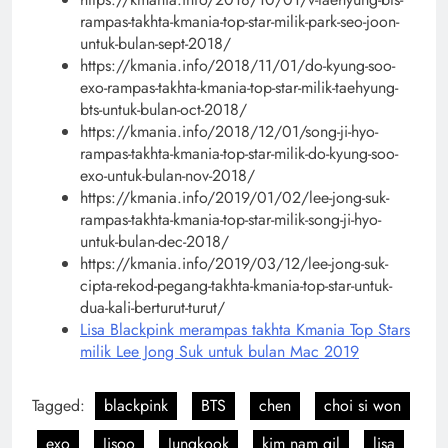
rampas-takhta-kmania-top-star-milik-park-seo-joon-
untuk-bulan-sept-2018/
https://kmania.info/2018/11/01/do-kyung-soo-
exo-rampas-takhta-kmania-top-star-milik-taehyung-
bts-untuk-bulan-oct-2018/
https://kmania.info/2018/12/01/song-ji-hyo-
rampas-takhta-kmania-top-star-milik-do-kyung-soo-
exo-untuk-bulan-nov-2018/
https://kmania.info/2019/01/02/lee-jong-suk-
rampas-takhta-kmania-top-star-milik-song-ji-hyo-
untuk-bulan-dec-2018/
https://kmania.info/2019/03/12/lee-jong-suk-
cipta-rekod-pegang-takhta-kmania-top-star-untuk-
dua-kali-berturut-turut/
Lisa Blackpink merampas takhta Kmania Top Stars
milik Lee Jong Suk untuk bulan Mac 2019
Tagged:
blackpink
BTS
chen
choi si won
exo
Jisoo
Jungkook
kim nam gil
lisa