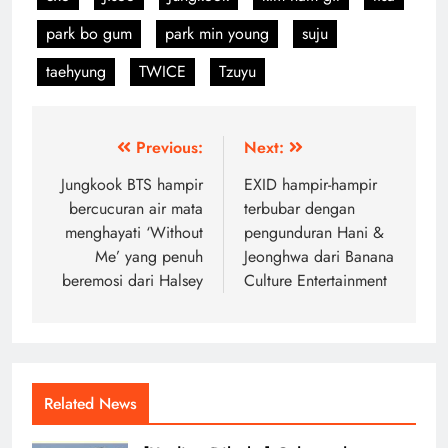
park bo gum
park min young
suju
taehyung
TWICE
Tzuyu
Post
Previous:
Next:
navigation
Jungkook BTS hampir
EXID hampir-hampir
bercucuran air mata
terbubar dengan
menghayati ‘Without
pengunduran Hani &
Me’ yang penuh
Jeonghwa dari Banana
beremosi dari Halsey
Culture Entertainment
Related News