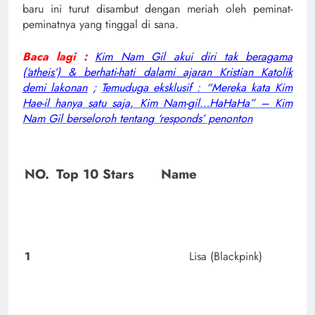
baru ini turut disambut dengan meriah oleh peminat-
peminatnya yang tinggal di sana.
Baca lagi :
Kim Nam Gil akui diri tak beragama
(‘atheis’) & berhati-hati dalami ajaran Kristian Katolik
demi lakonan
;
Temuduga eksklusif : “Mereka kata Kim
Hae-il hanya satu saja, Kim Nam-gil…HaHaHa” – Kim
Nam Gil berseloroh tentang ‘responds’ penonton
NO.
Top 10 Stars
Name
1
Lisa (Blackpink)