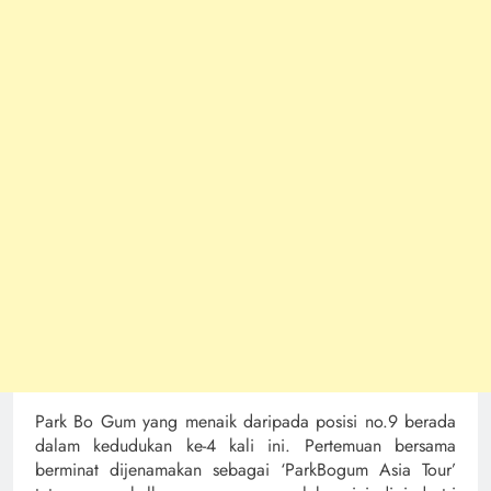
Park Bo Gum yang menaik daripada posisi no.9 berada
dalam kedudukan ke-4 kali ini. Pertemuan bersama
berminat dijenamakan sebagai ‘ParkBogum Asia Tour’