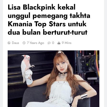
Lisa Blackpink kekal
unggul pemegang takhta
Kmania Top Stars untuk
dua bulan berturut-turut
Daus
7 Years Ago
0
9 Mins