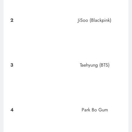
2
JiSoo (Blackpink)
3
Taehyung (BTS)
4
Park Bo Gum