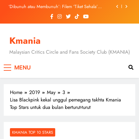
Skip
September Ini
‘Dibunuh atau Membunuh’: Filem ‘Tiket Sehala’
to
Satukan Empat Negara Asia
content
3 Sebab Untuk Mula Menonton “My Bias, My Boss”,
Kini Distrim di HBO Max Malaysia
Skechers Lancar Kolaborasi Eksklusif Bersama DK,
SEUNGKWAN dan DINO SEVENTEEN
Kmania
Duta Global Antarabangsa iQIYI, Cheng Lei Bakal
Buat Penampilan Istimewa di Kuala Lumpur
Malaysian Critics Circle and Fans Society Club (KMANIA)
September Ini
‘Dibunuh atau Membunuh’: Filem ‘Tiket Sehala’
Satukan Empat Negara Asia
MENU
3 Sebab Untuk Mula Menonton “My Bias, My Boss”,
Kini Distrim di HBO Max Malaysia
Home
2019
May
3
Lisa Blackpink kekal unggul pemegang takhta Kmania
Top Stars untuk dua bulan berturut-turut
KMANIA TOP 10 STARS