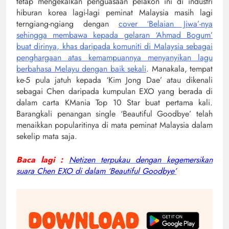
tetap mengekalkan penguasaan pelakon ini di industri
hiburan korea lagi-lagi peminat Malaysia masih lagi
terngiang-ngiang dengan
cover ‘Belaian Jiwa’-nya
sehingga membawa kepada gelaran ‘Ahmad Bogum’
buat dirinya, khas daripada komuniti di Malaysia sebagai
penghargaan atas kemampuannya menyanyikan lagu
berbahasa Melayu dengan baik sekali
. Manakala, tempat
ke-5 pula jatuh kepada ‘Kim Jong Dae’ atau dikenali
sebagai Chen daripada kumpulan EXO yang berada di
dalam carta KMania Top 10 Star buat pertama kali.
Barangkali penangan single ‘Beautiful Goodbye’ telah
menaikkan popularitinya di mata peminat Malaysia dalam
sekelip mata saja.
Baca lagi :
Netizen terpukau dengan kegemersikan
suara Chen EXO di dalam ‘Beautiful Goodbye’