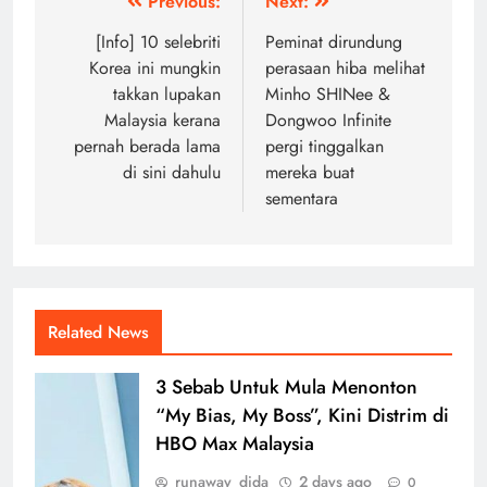
Post
Previous:
Next:
navigation
[Info] 10 selebriti
Peminat dirundung
Korea ini mungkin
perasaan hiba melihat
takkan lupakan
Minho SHINee &
Malaysia kerana
Dongwoo Infinite
pernah berada lama
pergi tinggalkan
di sini dahulu
mereka buat
sementara
Related News
3 Sebab Untuk Mula Menonton
“My Bias, My Boss”, Kini Distrim di
HBO Max Malaysia
runaway_dida
2 days ago
0