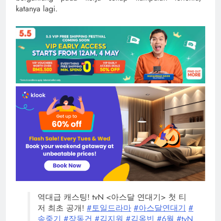
katanya lagi.
역대급 캐스팅! tvN <아스달 연대기> 첫 티
저 최초 공개!
#토일드라마
#아스달연대기
#
송중기
#장동건
#김지원
#김옥빈
#6월
#tvN