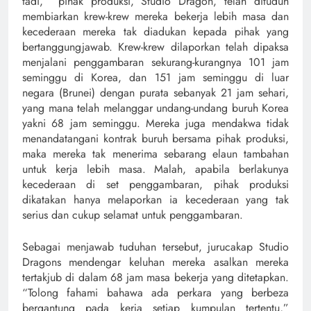
tadi, pihak produksi, Studio Dragon, telah dituduh
membiarkan krew-krew mereka bekerja lebih masa dan
kecederaan mereka tak diadukan kepada pihak yang
bertanggungjawab. Krew-krew dilaporkan telah dipaksa
menjalani penggambaran sekurang-kurangnya 101 jam
seminggu di Korea, dan 151 jam seminggu di luar
negara (Brunei) dengan purata sebanyak 21 jam sehari,
yang mana telah melanggar undang-undang buruh Korea
yakni 68 jam seminggu. Mereka juga mendakwa tidak
menandatangani kontrak buruh bersama pihak produksi,
maka mereka tak menerima sebarang elaun tambahan
untuk kerja lebih masa. Malah, apabila berlakunya
kecederaan di set penggambaran, pihak produksi
dikatakan hanya melaporkan ia kecederaan yang tak
serius dan cukup selamat untuk penggambaran.
Sebagai menjawab tuduhan tersebut, jurucakap Studio
Dragons mendengar keluhan mereka asalkan mereka
tertakjub di dalam 68 jam masa bekerja yang ditetapkan.
“Tolong fahami bahawa ada perkara yang berbeza
bergantung pada kerja setiap kumpulan tertentu,”