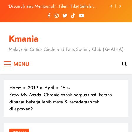
Skip
September Ini
‘Dibunuh atau Membunuh’: Filem ‘Tiket Sehala’
to
Satukan Empat Negara Asia
content
3 Sebab Untuk Mula Menonton “My Bias, My Boss”,
Kini Distrim di HBO Max Malaysia
Skechers Lancar Kolaborasi Eksklusif Bersama DK,
SEUNGKWAN dan DINO SEVENTEEN
Kmania
Duta Global Antarabangsa iQIYI, Cheng Lei Bakal
Buat Penampilan Istimewa di Kuala Lumpur
Malaysian Critics Circle and Fans Society Club (KMANIA)
September Ini
‘Dibunuh atau Membunuh’: Filem ‘Tiket Sehala’
Satukan Empat Negara Asia
MENU
3 Sebab Untuk Mula Menonton “My Bias, My Boss”,
Kini Distrim di HBO Max Malaysia
Home
2019
April
15
Krew tvN Asadal Chronicles tak berpuas hati kerana
dipaksa bekerja lebih masa & kecederaan tak
dilaporkan?