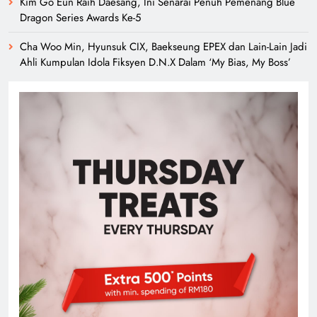
Kim Go Eun Raih Daesang, Ini Senarai Penuh Pemenang Blue
Dragon Series Awards Ke-5
Cha Woo Min, Hyunsuk CIX, Baekseung EPEX dan Lain-Lain Jadi
Ahli Kumpulan Idola Fiksyen D.N.X Dalam ‘My Bias, My Boss’