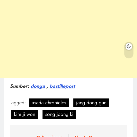
Sumber:
donga
,
bastillepost
Tagged:
asada chronicles
jang dong gun
kim ji won
song joong ki