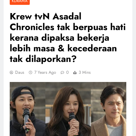
KDRAMA
Krew tvN Asadal
Chronicles tak berpuas hati
kerana dipaksa bekerja
lebih masa & kecederaan
tak dilaporkan?
Daus
7 Years Ago
0
3 Mins