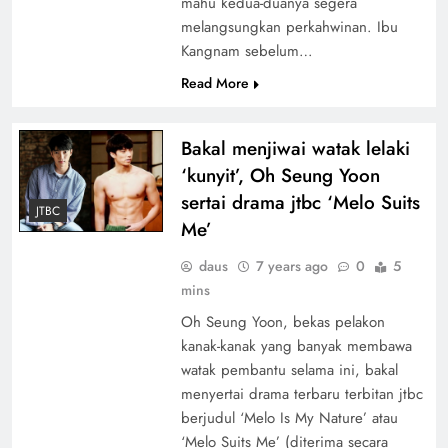
mahu kedua-duanya segera
melangsungkan perkahwinan. Ibu
Kangnam sebelum…
Read More
Bakal menjiwai watak lelaki
‘kunyit’, Oh Seung Yoon
sertai drama jtbc ‘Melo Suits
JTBC
Me’
daus
7 years ago
0
5
mins
Oh Seung Yoon, bekas pelakon
kanak-kanak yang banyak membawa
watak pembantu selama ini, bakal
menyertai drama terbaru terbitan jtbc
berjudul ‘Melo Is My Nature’ atau
‘Melo Suits Me’ (diterima secara