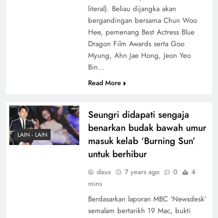
literal). Beliau dijangka akan
bergandingan bersama Chun Woo
Hee, pemenang Best Actress Blue
Dragon Film Awards serta Goo
Myung, Ahn Jae Hong, Jeon Yeo
Bin…
Read More
Seungri didapati sengaja
benarkan budak bawah umur
LAIN - LAIN
masuk kelab ‘Burning Sun’
untuk berhibur
daus
7 years ago
0
4
mins
Berdasarkan laporan MBC ‘Newsdesk’
semalam bertarikh 19 Mac, bukti