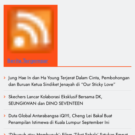
Berita Tergempar
Jung Hae In dan Ha Young Terjerat Dalam Cinta, Pembohongan
dan Buruan Ketua Sindiket Jenayah di “Our Sticky Love”
Skechers Lancar Kolaborasi Eksklusif Bersama DK,
SEUNGKWAN dan DINO SEVENTEEN
Duta Global Antarabangsa iQIYI, Cheng Lei Bakal Buat
Penampilan Istimewa di Kuala Lumpur September Ini
‘Dibunuh atau Membunuh’: Filem ‘Tiket Sehala’ Satukan Empat