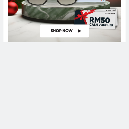
Digital Newspaper - Multipurpose News WordPress Theme
2026. Powered By
.
BlazeThemes