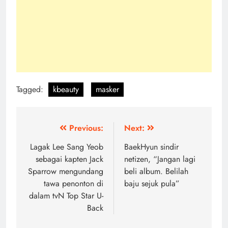
Tagged:
kbeauty
masker
Post
Previous:
Next:
navigation
Lagak Lee Sang Yeob
BaekHyun sindir
sebagai kapten Jack
netizen, “Jangan lagi
Sparrow mengundang
beli album. Belilah
tawa penonton di
baju sejuk pula”
dalam tvN Top Star U-
Back