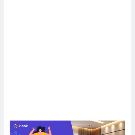
Sumber:
segye