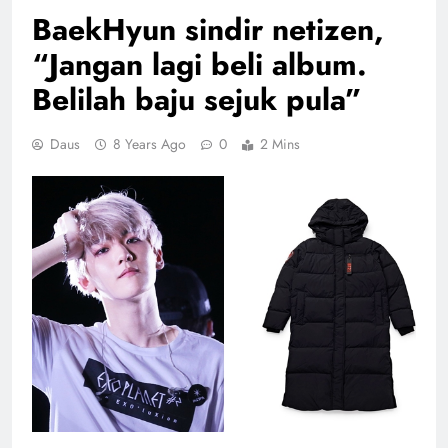
BaekHyun sindir netizen,
“Jangan lagi beli album.
Belilah baju sejuk pula”
Daus
8 Years Ago
0
2 Mins