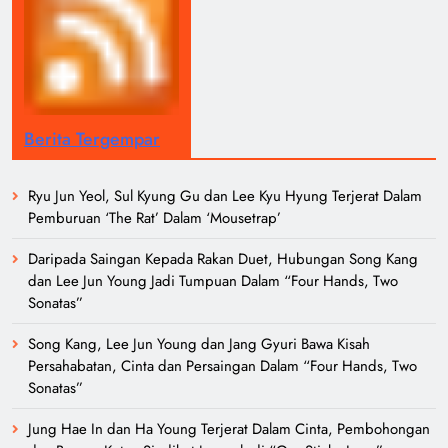
dan Lee Jun Young Jadi Tumpuan Dalam “Four Hands, Two
Sonatas”
Song Kang, Lee Jun Young dan Jang Gyuri Bawa Kisah
Persahabatan, Cinta dan Persaingan Dalam “Four Hands, Two
Sonatas”
Jung Hae In dan Ha Young Terjerat Dalam Cinta, Pembohongan
dan Buruan Ketua Sindiket Jenayah di “Our Sticky Love”
Skechers Lancar Kolaborasi Eksklusif Bersama DK,
SEUNGKWAN dan DINO SEVENTEEN
Duta Global Antarabangsa iQIYI, Cheng Lei Bakal Buat
Penampilan Istimewa di Kuala Lumpur September Ini
‘Dibunuh atau Membunuh’: Filem ‘Tiket Sehala’ Satukan Empat
Negara Asia
3 Sebab Untuk Mula Menonton “My Bias, My Boss”, Kini Distrim
di HBO Max Malaysia