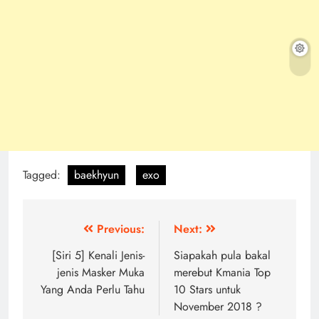
Post
Previous:
Next:
navigation
[Siri 5] Kenali Jenis-
Siapakah pula bakal
jenis Masker Muka
merebut Kmania Top
Yang Anda Perlu Tahu
10 Stars untuk
November 2018 ?
Related News
THE ROSE Kembali Temui BLACK
ROSE Malaysia Menerusi
‘ROSETOPIA ASIA TOUR 2026 di
Kuala Lumpur’ Oktober Ini