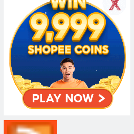
Berita Tergempar
Ryu Jun Yeol, Sul Kyung Gu dan Lee Kyu Hyung Terjerat Dalam
Pemburuan ‘The Rat’ Dalam ‘Mousetrap’
Daripada Saingan Kepada Rakan Duet, Hubungan Song Kang