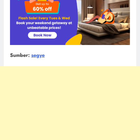
Tagged:
baekhyun
exo