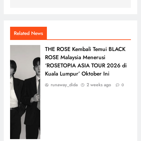
runaway_dida
2 weeks ago
0
BIGBANG Bakal Kembali Dengan
Lagu Baharu Sempena Ulang
Tahun Ke-20
runaway_dida
1 month ago
0