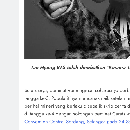
Tae Hyung BTS telah dinobatkan ‘Kmania T
Seterusnya, peminat Runningman seharusnya berban
tangga ke-3. Popularitinya mencanak naik setelah
perihal misteri yang berlaku disebalik skrip ceri
di tangga ke-4 dengan sokongan peminat Carats 
Convention Centre, Serdang, Selangor pada 24 Se