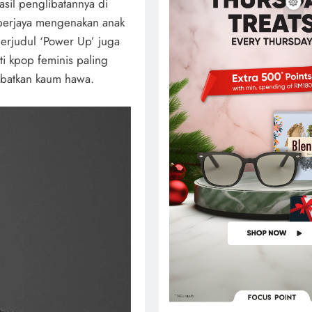
sil penglibatannya di
berjaya mengenakan anak
erjudul ‘Power Up’ juga
i kpop feminis paling
libatkan kaum hawa.