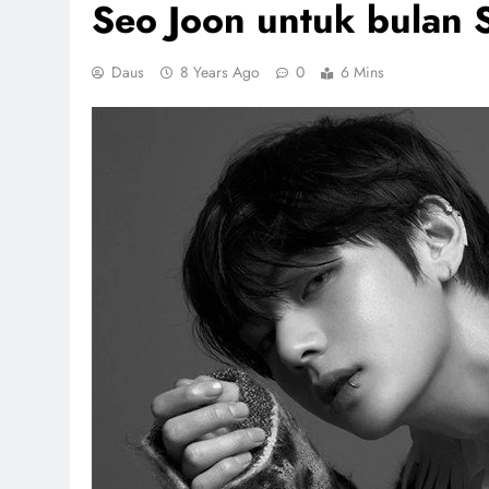
Seo Joon untuk bulan 
Daus
8 Years Ago
0
6 Mins