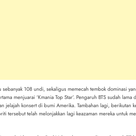
tu sebanyak 108 undi, sekaligus memecah tembok dominasi ya
tama menjuarai ‘Kmania Top Star’. Pengaruh BTS sudah lama d
an jelajah konsert di bumi Amerika. Tambahan lagi, berikutan k
briti tersebut telah melonjakkan lagi keazaman mereka untuk m