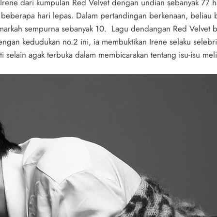
 Irene dari kumpulan Red Velvet dengan undian sebanyak 77 ha
beberapa hari lepas. Dalam pertandingan berkenaan, beliau 
h markah sempurna sebanyak 10. Lagu dendangan Red Velvet b
gan kedudukan no.2 ini, ia membuktikan Irene selaku selebrit
iviti selain agak terbuka dalam membicarakan tentang isu-isu me