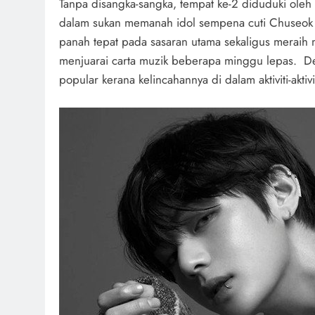
Tanpa disangka-sangka, tempat ke-2 diduduki oleh
dalam sukan memanah idol sempena cuti Chuseok 
panah tepat pada sasaran utama sekaligus merai
menjuarai carta muzik beberapa minggu lepas. Den
popular kerana kelincahannya di dalam aktiviti-akt