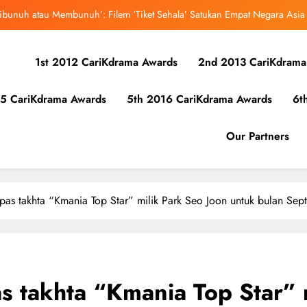
ibunuh atau Membunuh’: Filem ‘Tiket Sehala’ Satukan Empat Negara Asia
uk Mula Menonton “My Bias, My Boss”, Kini Distrim di HBO Max Malaysia
1st 2012 CariKdrama Awards
2nd 2013 CariKdrama
r Kolaborasi Eksklusif Bersama DK, SEUNGKWAN dan DINO SEVENTEEN
5 CariKdrama Awards
5th 2016 CariKdrama Awards
6t
bangsa iQIYI, Cheng Lei Bakal Buat Penampilan Istimewa di Kuala Lumpur
September Ini
ibunuh atau Membunuh’: Filem ‘Tiket Sehala’ Satukan Empat Negara Asia
Our Partners
uk Mula Menonton “My Bias, My Boss”, Kini Distrim di HBO Max Malaysia
as takhta “Kmania Top Star” milik Park Seo Joon untuk bulan Sep
 takhta “Kmania Top Star” m