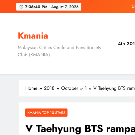
Skip
‘D
7:36:42 PM
August 7, 2026
to
content
3 Sebab Unt
Skechers Lanca
Kmania
4th 201
Duta Global Antara
Malaysian Critics Circle and Fans Society
Club (KMANIA)
‘D
3 Sebab Unt
Home
2018
October
1
V Taehyung BTS ramp
KMANIA TOP 10 STARS
V Taehyung BTS rampas