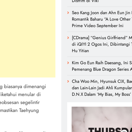
Distrim di Viki
Seo Kang Joon dan Ahn Eun Jin B
Romantik Baharu “A Love Other 
Prime Video September Ini
[CDrama] “Genius Girlfriend” M
di iQIYI 2 Ogos Ini, Dibintangi 
Hu Yitian
Kim Go Eun Raih Daesang, Ini 
Pemenang Blue Dragon Series A
Cha Woo Min, Hyunsuk CIX, Ba
ng biasanya dimenangi
dan Lain-Lain Jadi Ahli Kumpulan
iketahui menular di
D.N.X Dalam ‘My Bias, My Boss’
eobsesan segelintir
emastikan Taehyung