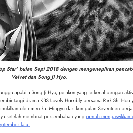
op Star’ bulan Sept 2018 dengan mengenepikan pencaba
Velvet dan Song Ji Hyo.
gga apabila Song Ji Hyo, pelakon yang terkenal dengan aktivit
 membintangi drama KBS Lovely Horribly bersama Park Shi Hoo 
ta dinukilkan oleh mereka. Mingyu dari kumpulan Seventeen ber
-nya setelah membuat persembahan yang
penuh mengasyikkan di
ptember lalu.