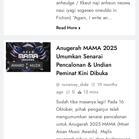
anheulge / Kkeut naji anheun neowa
naui iyagi sogeseo oneuldo in
Fiction) “Again, I write an…
Read More
Anugerah MAMA 2025
Umumkan Senarai
Pencalonan & Undian
AWARD
MUZIK
Peminat Kini Dibuka
runaway_dida
10 months
ago
0
12 mins
Sudah tiba masanya lagi! Pada 16
Oktober, pihak penganjur telah
mengumumkan senarai pencalonan
untuk Anugerah 2025 MAMA (Mnet
Asian Music Awards). Majlis
anugerah tahun ini akan berlangsung