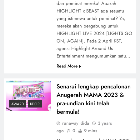
dan peminat mereka! Apakah
HIGHLIGHT x BEAST ada sesuatu
yang istimewa untuk peminat? Ya,
mereka akan bergabung untuk
HIGHLIGHT LIVE 2024 [LIGHTS GO
ON, AGAIN]. Pada 2 April KST,
agensi Highlight Around Us
Entertainment mengumumkan satu…
Read More
Senarai lengkap pencalonan
Anugerah MAMA 2023 &
pra-undian kini telah
AWARD
KPOP
bermula!
runaway_dida
3 years
ago
0
9 mins