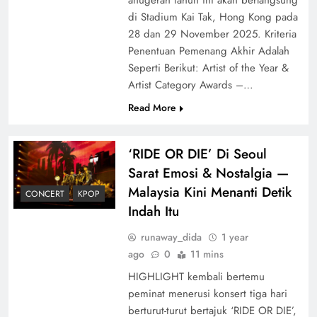
di Stadium Kai Tak, Hong Kong pada
28 dan 29 November 2025. Kriteria
Penentuan Pemenang Akhir Adalah
Seperti Berikut: Artist of the Year &
Artist Category Awards –…
Read More
‘RIDE OR DIE’ Di Seoul
Sarat Emosi & Nostalgia —
Malaysia Kini Menanti Detik
CONCERT
KPOP
Indah Itu
runaway_dida
1 year
ago
0
11 mins
HIGHLIGHT kembali bertemu
peminat menerusi konsert tiga hari
berturut-turut bertajuk ‘RIDE OR DIE’,