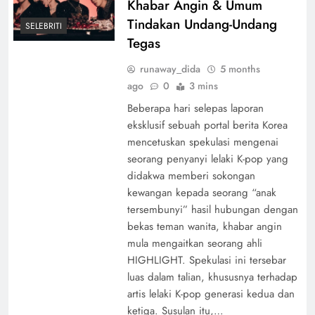
Khabar Angin & Umum
Tindakan Undang-Undang
SELEBRITI
Tegas
runaway_dida
5 months
ago
0
3 mins
Beberapa hari selepas laporan
eksklusif sebuah portal berita Korea
mencetuskan spekulasi mengenai
seorang penyanyi lelaki K-pop yang
didakwa memberi sokongan
kewangan kepada seorang “anak
tersembunyi” hasil hubungan dengan
bekas teman wanita, khabar angin
mula mengaitkan seorang ahli
HIGHLIGHT. Spekulasi ini tersebar
luas dalam talian, khususnya terhadap
artis lelaki K-pop generasi kedua dan
ketiga. Susulan itu,…