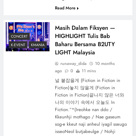
Read More
Masih Dalam Fiksyen —
HIGHLIGHT Tulis Bab
CONCERT
Baharu Bersama B2UTY
K-EVENT
KMANIA
LIGHT Malaysia
runaway_dida
10 months
ago
0
11 mins
널 붙잡을게 (Fiction in Fiction in
Fiction)놓지 않을게 (Fiction in
Fiction in Fiction)끝나지 않은 너와
나의 이야기 속에서 오늘도 In
Fiction.”*(Ireohke nan ddo /
Kkeunhji mothago / Nae gaseum
sog-e kkeut naji anheul iyagil sseugo
isseoNeol butjabeulge / Nohji