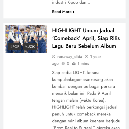
industri K-pop dan…
Read More
HIGHLIGHT Umum Jadual
‘Comeback’ April, Siap Rilis
Lagu Baru Sebelum Album
KPOP
MUZIK
runaway_dida
1 year
ago
0
1 mins
Siap sedia LIGHT, kerana
kumpulankegemarankorang akan
kembali dengan pelbagai perkara
menarik bulan ini! Pada 9 April
tengah malam (waktu Korea),
HIGHLIGHT telah berkongsi jadual
penuh untuk comeback mereka
dengan mini album keenam berjudul
“From Real to Surreal.” Mereka akan