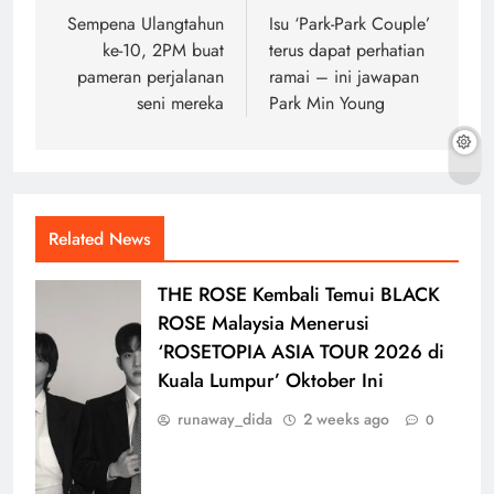
navigation
Sempena Ulangtahun
Isu ‘Park-Park Couple’
ke-10, 2PM buat
terus dapat perhatian
pameran perjalanan
ramai – ini jawapan
seni mereka
Park Min Young
Related News
THE ROSE Kembali Temui BLACK
ROSE Malaysia Menerusi
‘ROSETOPIA ASIA TOUR 2026 di
Kuala Lumpur’ Oktober Ini
runaway_dida
2 weeks ago
0