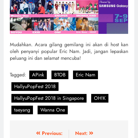
Mudahkan. Acara gilang gemilang ini akan di host kan
oleh penyanyi popular Eric Nam. Jadi, jangan lepaskan
peluang ini dan selamat mencuba!
Tagged:
APink
BTOB
Eric Nam
HallyuPopFest 2018
HallyuPopFest 2018 in Singapore
OH!K
taeyang
Wanna One
Post
Previous:
Next: