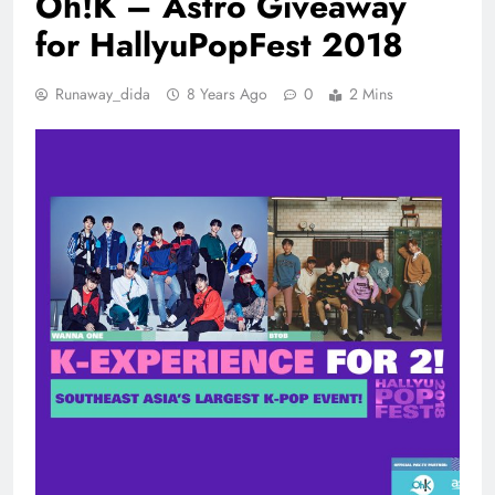
Oh!K – Astro Giveaway
for HallyuPopFest 2018
Runaway_dida
8 Years Ago
0
2 Mins