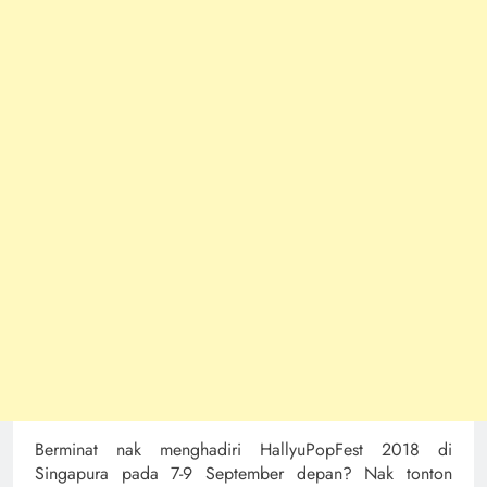
Berminat nak menghadiri HallyuPopFest 2018 di
Singapura pada 7-9 September depan? Nak tonton