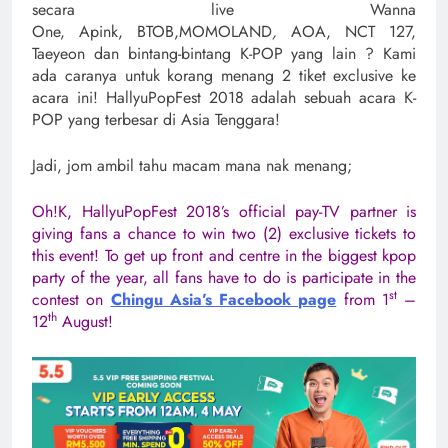
secara live Wanna
One, Apink, BTOB,MOMOLAND
,
AOA, NCT 127,
Taeyeon dan bintang-bintang K-POP yang lain ? Kami
ada caranya untuk korang menang 2 tiket exclusive ke
acara ini! HallyuPopFest 2018 adalah sebuah acara K-
POP yang terbesar di Asia Tenggara!
Jadi, jom ambil tahu macam mana nak menang;
Oh!K, HallyuPopFest 2018’s official pay-TV partner is
giving fans a chance to win two (2) exclusive tickets to
this event! To get up front and centre in the biggest kpop
party of the year, all fans have to do is participate in the
st
contest on
Chingu Asia’s Facebook page
from 1
–
th
12
August!